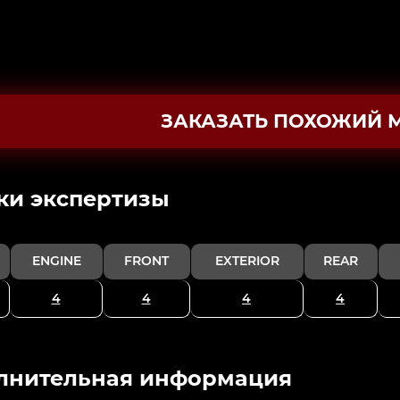
ЗАКАЗАТЬ ПОХОЖИЙ 
ки экспертизы
ENGINE
FRONT
EXTERIOR
REAR
4
4
4
4
лнительная информация