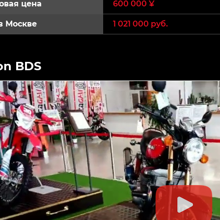
овая цена
600 000 ¥
в Москве
1 021 000 руб.
on BDS