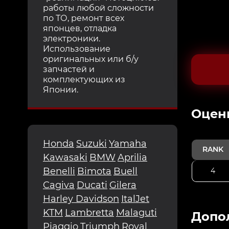
работы любой сложности
по ТО, ремонт всех
японцев, отладка
электроники.
Использование
оригинальных или б/у
запчастей и
комплектующих из
Японии.
Oцен
Honda
Suzuki
Yamaha
RANK
Kawasaki
BMW
Aprilia
Benelli
Bimota
Buell
4
Cagiva
Ducati
Gilera
Harley Davidson
ItalJet
KTM
Lambretta
Malaguti
Допо
Piaggio
Triumph
Royal