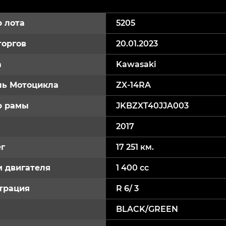
 лота
5205
торгов
20.01.2023
а
Kawasaki
ь Мотоцикла
ZX-14RA
р рамы
JKBZXT40JJA003
2017
г
17 251 км.
 двигателя
1 400 cc
трация
R 6/ 3
BLACK/GREEN