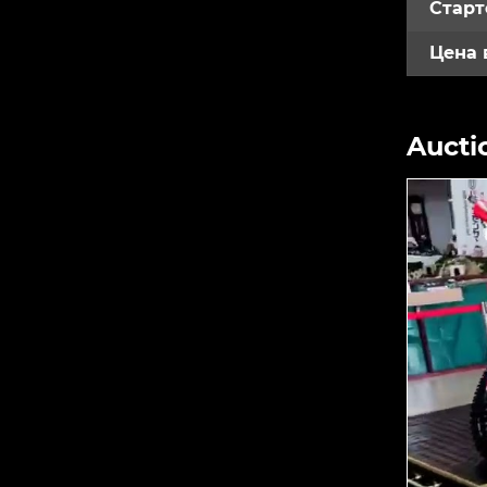
Старт
Цена 
Aucti