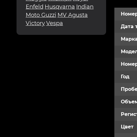
Enfeld
Husqvarna
Indian
Номер
Moto Guzzi
MV Agusta
Victory
Vespa
Дата 
Марк
Модел
Номе
Год
Пробе
Объем
Регис
Цвет