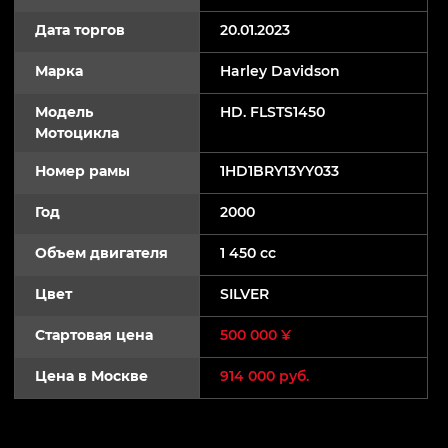
Дата торгов
20.01.2023
Марка
Harley Davidson
Модель
HD. FLSTS1450
Мотоцикла
Номер рамы
1HD1BRY13YY033
Год
2000
Объем двигателя
1 450 cc
Цвет
SILVER
Стартовая цена
500 000 ¥
Цена в Москве
914 000 руб.