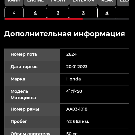
4
3
3
4
4
Дополнительная информация
Номер лота
2624
Дата торгов
20.01.2023
Марка
Honda
Модель
ﾍﾞﾝﾘｨ50
Мотоцикла
Номер рамы
AA03-1018
Пробег
42 663 км.
Объем двигателя
50 cc