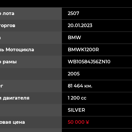
 лота
2507
торгов
20.01.2023
а
BMW
ь Мотоцикла
BMWK1200R
р рамы
WB10584J56ZN10
2005
г
81 464 км.
 двигателя
1 200 cc
SILVER
овая цена
50 000 ¥