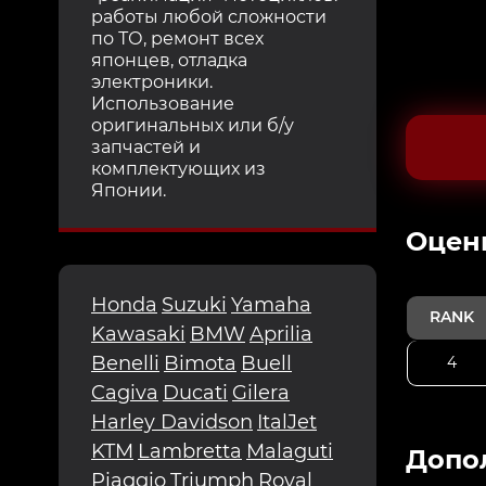
работы любой сложности
по ТО, ремонт всех
японцев, отладка
электроники.
Использование
оригинальных или б/у
запчастей и
комплектующих из
Японии.
Oцен
Honda
Suzuki
Yamaha
RANK
Kawasaki
BMW
Aprilia
Benelli
Bimota
Buell
4
Cagiva
Ducati
Gilera
Harley Davidson
ItalJet
KTM
Lambretta
Malaguti
Допо
Piaggio
Triumph
Royal