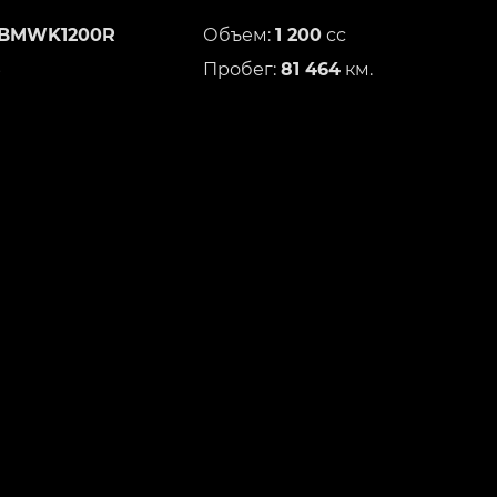
BMWK1200R
Объем:
1 200
сс
5
Пробег:
81 464
км.