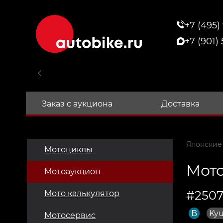
+7 (495)
+7 (901)
Заказ с аукциона
Доставка
Японские
Мотоциклы
Мото
Мотоаукцион
#250
Мото калькулятор
B
Ky
Мотосервис