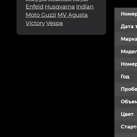
Enfeld
Husqvarna
Indian
Номер
Moto Guzzi
MV Agusta
Victory
Vespa
Дата 
Марк
Модел
Номе
Год
Пробе
Объем
Цвет
Старт