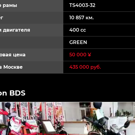
р рамы
TS4003-32
г
10 857 км.
 двигателя
400 cc
GREEN
овая цена
50 000 ¥
в Москве
435 000 руб.
on BDS