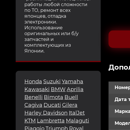
работы любой сложности
по ТО, ремонт всех
японцев, отладка
электроники.
Использование
оригинальных или б/у
запчастей и
комплектующих из
Японии.
Допо
Honda
Suzuki
Yamaha
Номер
Kawasaki
BMW
Aprilia
Benelli
Bimota
Buell
Дата 
Cagiva
Ducati
Gilera
Марк
Harley Davidson
ItalJet
KTM
Lambretta
Malaguti
Модел
Piaggio
Triumph
Royal