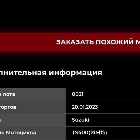
ЗАКАЗАТЬ ПОХОЖИЙ 
лнительная информация
 лота
0021
торгов
20.01.2023
а
Suzuki
ь Мотоцикла
TS400(ｼｮﾙｲﾅｼ)