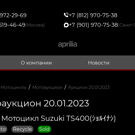
 972-29-69
+7 (812) 970-75-38
 519-46-49
+7 (901) 970-75-38
(Москва)
(Санкт-
О компании
Новости
/
/
 Мотоциклы
Мотоаукцион
Аукцион 20.01.2023
аукцион 20.01.2023
 Мотоцикл Suzuki TS400(ｼｮﾙｲﾅｼ)
to
Recycle
Sold