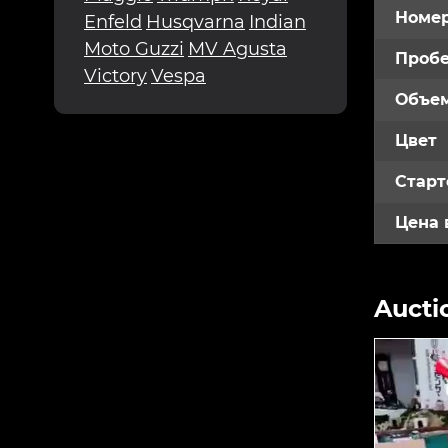
Номе
Enfeld
Husqvarna
Indian
Moto Guzzi
MV Agusta
Пробе
Victory
Vespa
Объем
Цвет
Старт
Цена 
Aucti