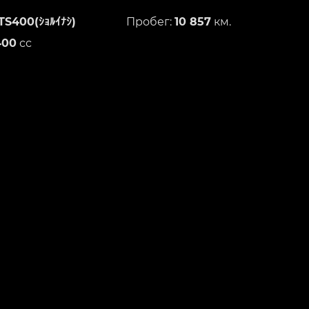
TS400(ｼｮﾙｲﾅｼ)
Пробег:
10 857
км.
400
сс