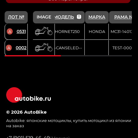
ЛОТ №
IMAGE
МОДЕЛЬ
МАРКА
РАМА №
0531
A
HORNET250
HONDA
MC31-1401332
0002
A
--CANSELED--
TEST-0002*
© 2026 AutoBike
Autobike:
японские мотоциклы
,
купить мотоцикл из японии
на заказ