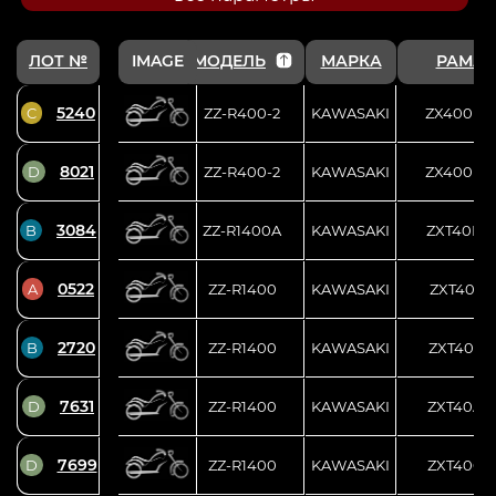
ЛОТ №
IMAGE
МОДЕЛЬ
МАРКА
РАМА 
5240
C
ZZ-R400-2
KAWASAKI
ZX400N-
8021
D
ZZ-R400-2
KAWASAKI
ZX400N-
3084
B
ZZ-R1400A
KAWASAKI
ZXT40B-
0522
A
ZZ-R1400
KAWASAKI
ZXT40C-
2720
B
ZZ-R1400
KAWASAKI
ZXT40A-
7631
D
ZZ-R1400
KAWASAKI
ZXT40A-
7699
D
ZZ-R1400
KAWASAKI
ZXT40C-