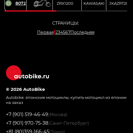
8072
D
ZRX1200
KAWASAKI
JKAZRT20A
СТРАНИЦЫ:
1
Первая
2
3
4
5
6
7
Последняя
© 2026 AutoBike
Autobike:
японские мотоциклы
,
купить мотоцикл из японии
на заказ
+7 (901) 519-46-49
(Москва)
+7 (901) 970-75-38
(Санкт-Петербург)
+81 (80)359-166-45
(Токио)