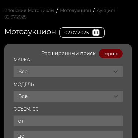
/
/
Японские Мотоциклы
Мотоаукцион
Аукцион
02.07.2025
Мотоаукцион
02.07.2025
Расширенный поиск
скрыть
МАРКА
Все
МОДЕЛЬ
Все
ОБЪЕМ, СС