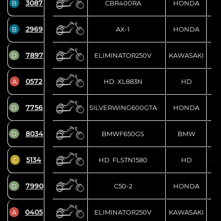
3087
B
CBR400RA
HONDA
2969
B
AX-1
HONDA
7897
D
ELIMINATOR250V
KAWASAKI
0572
A
HD. XL883N
HD
5H
7756
D
SILVERWING600GTA
HONDA
8034
D
BMWF650GS
BMW
WB
5134
C
HD. FLSTN1580
HD
5H
7990
D
C50-2
HONDA
0405
A
ELIMINATOR250V
KAWASAKI