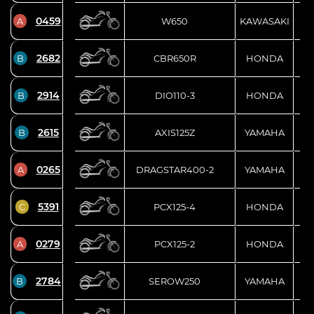
0459
A
W650
KAWASAKI
2682
B
CBR650R
HONDA
2914
B
DIO110-3
HONDA
2615
B
AXIS125Z
YAMAHA
0265
A
DRAGSTAR400-2
YAMAHA
5391
C
PCX125-4
HONDA
0279
A
PCX125-2
HONDA
2784
B
SEROW250
YAMAHA