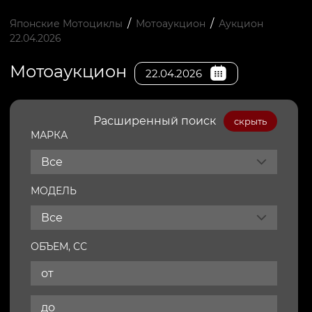
/
/
Японские Мотоциклы
Мотоаукцион
Аукцион
22.04.2026
Мотоаукцион
22.04.2026
Расширенный поиск
скрыть
МАРКА
Все
МОДЕЛЬ
Все
ОБЪЕМ, СС