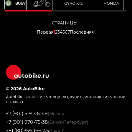
8067
D
GYRO X-2
HONDA
СТРАНИЦЫ:
1
Первая
2
3
4
5
6
7
Последняя
© 2026 AutoBike
Autobike:
японские мотоциклы
,
купить мотоцикл из японии
на заказ
+7 (901) 519-46-49
(Москва)
+7 (901) 970-75-38
(Санкт-Петербург)
+81 (80)359-166-45
(Токио)