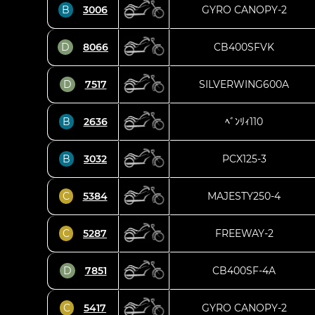
B
3006
GYRO CANOPY-2
D
8066
CB400SFVK
D
7517
SILVERWING600A
B
2636
ﾍﾞﾝﾘｨ110
B
3032
PCX125-3
C
5384
MAJESTY250-4
C
5287
FREEWAY-2
D
7851
CB400SF-4A
C
5417
GYRO CANOPY-2