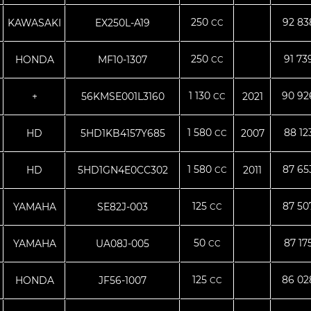
250
92 8
KAWASAKI
EX250L-A19
CC
250
91 73
HONDA
MF10-1307
CC
1 130
90 9
+
56KMSE001L3160
2021
CC
1 580
88 12
HD
5HD1KB4157Y685
2007
CC
1 580
87 6
HD
5HD1GN4E0CC302
2011
CC
125
87 5
YAMAHA
SE82J-003
CC
50
87 17
YAMAHA
UA08J-005
CC
125
86 0
HONDA
JF56-1007
CC