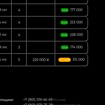
78
177 000
4
КМ.
Sold
4
253 000
4
КМ.
Sold
1
228 000
4
КМ.
Sold
99
174 000
3
КМ.
Sold
5
315 000
3
220 000 ¥
КМ.
Un Sold
+7 (901) 519-46-49
отоцикл
(Москва)