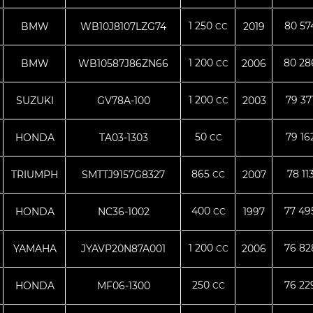
1 250
80 5
BMW
WB10J8107LZG74
2019
CC
1 200
80 2
BMW
WB10587J86ZN66
2006
CC
1 200
79 37
SUZUKI
GV78A-100
2003
CC
50
79 16
HONDA
TA03-1303
CC
865
78 11
TRIUMPH
SMTTJ9157G8327
2007
CC
400
77 4
HONDA
NC36-1002
1997
CC
1 200
76 8
YAMAHA
JYAVP20N87A001
2006
CC
250
76 2
HONDA
MF06-1300
CC