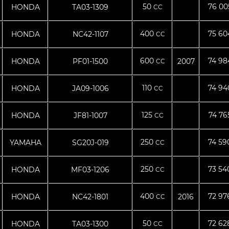
50
76 0
HONDA
TA03-1309
CC
400
75 6
HONDA
NC42-1107
CC
600
74 9
HONDA
PF01-1500
2007
CC
110
74 9
HONDA
JA09-1006
CC
125
74 7
HONDA
JF81-1007
CC
250
74 5
YAMAHA
SG20J-019
CC
250
73 5
HONDA
MF03-1206
CC
400
72 9
HONDA
NC42-1801
2016
CC
50
72 6
HONDA
TA03-1300
CC