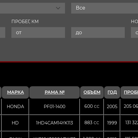
Все
ПРОБЕГ, КМ
НО
МАРКА
РАМА №
ОБЪЕМ
ГОД
ПРОБ
600
205 0
HONDA
PF01-1400
2005
CC
883
131 3
HD
1HD4CAM14YK113
1999
CC