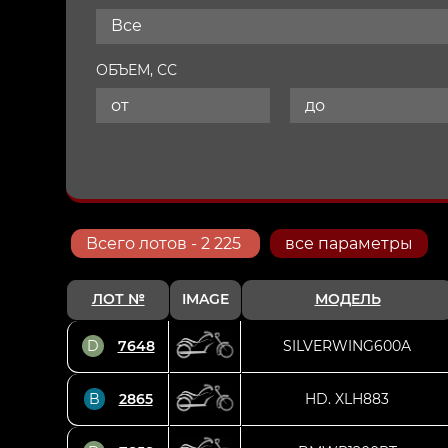
Все
ОБЪЕМ, СС
Всего
лотов
- 2 225
все параметры
ЛОТ №
IMAGE
МОДЕЛЬ
D
7648
SILVERWING600A
B
2865
HD. XLH883