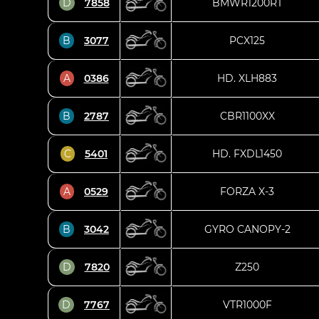
D
7858
BMWR1200RT
B
3077
PCX125
A
0386
HD. XLH883
B
2787
CBR1100XX
C
5401
HD. FXDL1450
A
0529
FORZA X-3
B
3042
GYRO CANOPY-2
D
7820
Z250
D
7767
VTR1000F