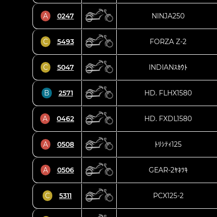
A
0247
NINJA250
C
5493
FORZA Z-2
C
5047
INDIANｽｶｳﾄ
B
2571
HD. FLHX1580
A
0462
HD. FXDL1580
A
0508
ﾄﾘｼﾃｨ125
A
0506
GEAR-2ﾔﾈﾂｷ
C
5311
PCX125-2