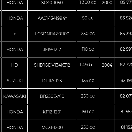
1 300
85 7
HONDA
SC40-1050
2000
CC
50
83 5
HONDA
AA01-1341994*
CC
250
83 3
+
LC6DN11AZ01100
CC
110
82 5
HONDA
JF19-1217
CC
1 450
82 3
HD
5HD1GDV134K312
2004
CC
125
82 19
SUZUKI
DT11A-123
CC
250
82 0
KAWASAKI
BR250E-A10
CC
150
81 55
HONDA
KF12-1201
CC
250
81 15
HONDA
MC31-1200
CC