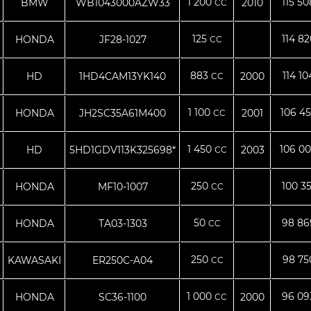
1 200
115 5
BMW
WB1043000AZW33
2010
CC
125
114 8
HONDA
JF28-1027
CC
883
114 1
HD
1HD4CAM13YK140
2000
CC
1 100
106 4
HONDA
JH2SC35A61M400
2001
CC
1 450
106 0
HD
5HD1GDV113K325698*
2003
CC
250
100 3
HONDA
MF10-1007
CC
50
98 8
HONDA
TA03-1303
CC
250
98 7
KAWASAKI
ER250C-A04
CC
1 000
96 0
HONDA
SC36-1100
2000
CC