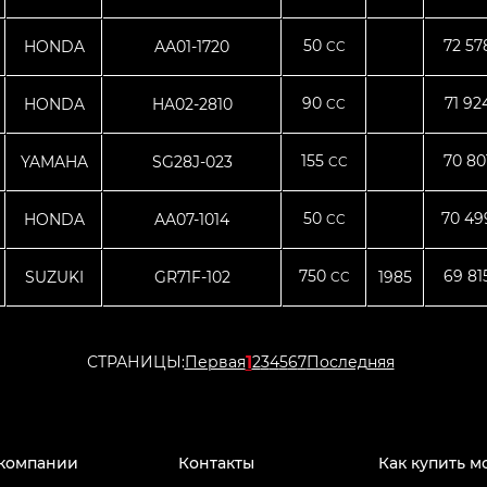
50
72 5
HONDA
AA01-1720
CC
90
71 92
HONDA
HA02-2810
CC
155
70 80
YAMAHA
SG28J-023
CC
50
70 4
HONDA
AA07-1014
CC
750
69 81
SUZUKI
GR71F-102
1985
CC
1
СТРАНИЦЫ:
Первая
2
3
4
5
6
7
Последняя
компании
Контакты
Как купить м