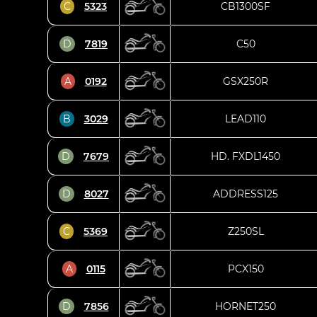
C
5323
CB1300SF
D
7819
C50
A
0192
GSX250R
B
3029
LEAD110
D
7679
HD. FXDL1450
D
8027
ADDRESS125
C
5369
Z250SL
A
0115
PCX150
D
7856
HORNET250