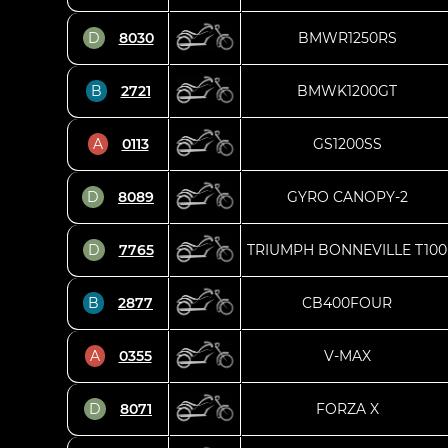
D
8030
BMWR1250RS
B
2721
BMWK1200GT
A
0113
GS1200SS
D
8089
GYRO CANOPY-2
D
7765
TRIUMPH BONNEVILLE T100
B
2877
CB400FOUR
A
0355
V-MAX
D
8071
FORZA X