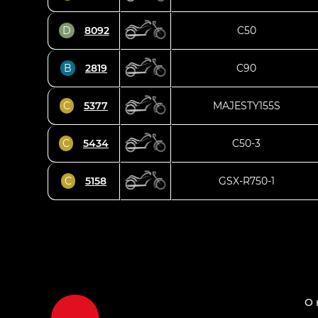
D
8092
C50
B
2819
C90
C
5377
MAJESTY155S
C
5434
C50-3
C
5158
GSX-R750-1
О 