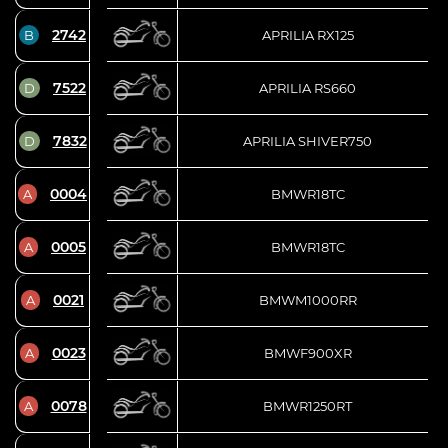
2742
B
APRILIA RX125
7522
D
APRILIA RS660
7832
D
APRILIA SHIVER750
0004
A
BMWR18TC
0005
A
BMWR18TC
0021
A
BMWM1000RR
0023
A
BMWF900XR
0078
A
BMWR1250RT