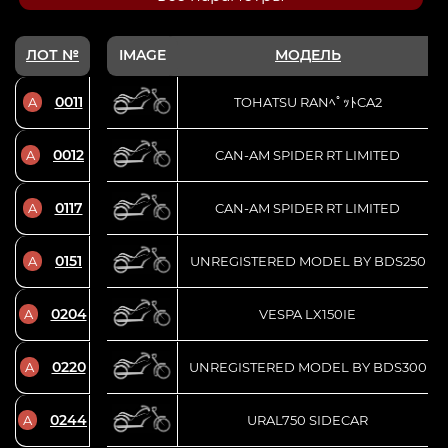
ЛОТ №
IMAGE
МОДЕЛЬ
0011
A
TOHATSU RANﾍﾟｯﾄCA2
0012
A
CAN-AM SPIDER RT LIMITED
0117
A
CAN-AM SPIDER RT LIMITED
0151
A
UNREGISTERED MODEL BY BDS250
0204
A
VESPA LX150IE
0220
A
UNREGISTERED MODEL BY BDS300
0244
A
URAL750 SIDECAR