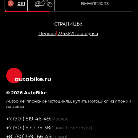
0111
A
BMWR1250RS
СТРАНИЦЫ:
1
Первая
2
3
4
5
6
7
Последняя
© 2026 AutoBike
Autobike:
японские мотоциклы
,
купить мотоцикл из японии
на заказ
+7 (901) 519-46-49
(Москва)
+7 (901) 970-75-38
(Санкт-Петербург)
+81 (80)359-166-45
(Токио)