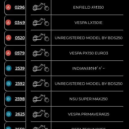
0296
A
ENFIELD ﾒﾃｵ350
0349
A
VESPA LX150IE
0520
A
UNREGISTERED MODEL BY BDS250
0579
A
VESPA PX150 EURO3
2539
B
INDIANｽｶｳﾄﾎﾞﾊﾞｰ
2592
B
UNREGISTERED MODEL BY BDS250
2598
B
NSU SUPER MAX250
2625
B
VESPA PRIMAVERA125