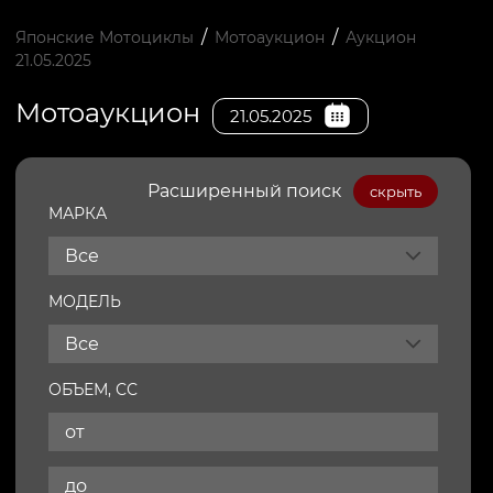
/
/
Японские Мотоциклы
Мотоаукцион
Аукцион
21.05.2025
Мотоаукцион
21.05.2025
Расширенный поиск
скрыть
МАРКА
Все
МОДЕЛЬ
Все
ОБЪЕМ, СС