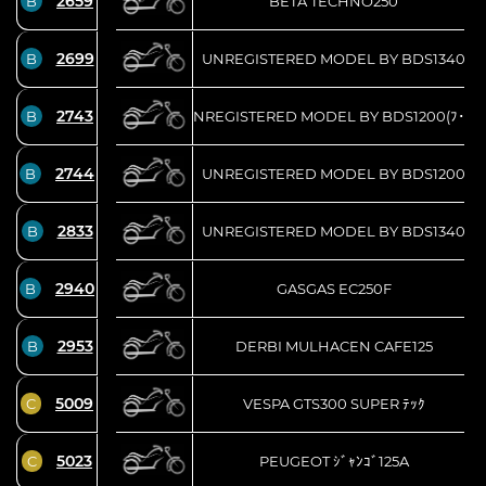
2659
B
BETA TECHNO250
2699
B
UNREGISTERED MODEL BY BDS1340
2743
B
UNREGISTERED MODEL BY BDS1200(ﾌ･ﾀﾞ)
2744
B
UNREGISTERED MODEL BY BDS1200
2833
B
UNREGISTERED MODEL BY BDS1340
2940
B
GASGAS EC250F
2953
B
DERBI MULHACEN CAFE125
5009
C
VESPA GTS300 SUPER ﾃｯｸ
5023
C
PEUGEOT ｼﾞｬﾝｺﾞ125A