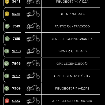
5441
C
PEUGEOT ｼﾞｬﾝｺﾞ125A
5455
C
BETA RR4T125LC
7510
D
FANTIC ﾌﾗｯﾄ TRACK500
7615
D
BENELLI TORNADO900 TRE
7690
D
SWMｼｯｸｽﾃﾞｲｽﾞ400
7846
D
GPX LEGEND250ﾂｲﾝ
7893
D
GPX LEGEND250ﾌﾞﾗｲﾄﾝ
7909
D
PEUGEOT ｼﾃｨｽﾀｰ125RS
0223
A
APRILIA DORSODURO750