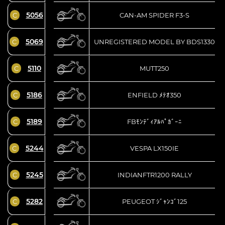
5056
C
CAN-AM SPIDER F3-S
5069
C
UNREGISTERED MODEL BY BDS1330
5110
C
MUTT250
5186
C
ENFIELD ﾒﾃｵ350
5189
C
FBﾓﾝﾃﾞｨｱﾙﾊﾟｶﾞｰﾆ
5244
C
VESPA LX150IE
5245
C
INDIANFTR1200 RALLY
5282
C
PEUGEOT ｼﾞｬﾝｺﾞ125