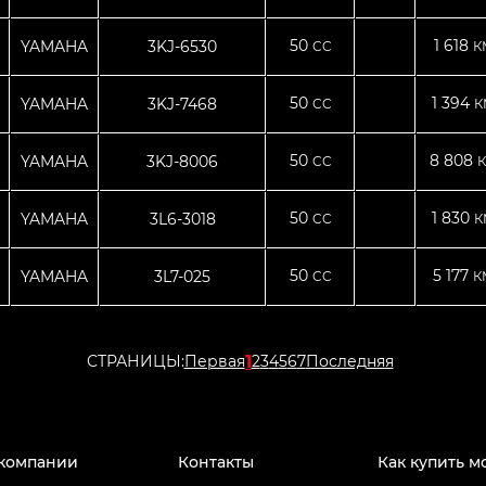
50
1 618
YAMAHA
3KJ-6530
CC
К
50
1 394
YAMAHA
3KJ-7468
CC
К
50
8 808
YAMAHA
3KJ-8006
CC
К
50
1 830
YAMAHA
3L6-3018
CC
К
50
5 177
YAMAHA
3L7-025
CC
К
1
СТРАНИЦЫ:
Первая
2
3
4
5
6
7
Последняя
компании
Контакты
Как купить м