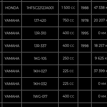
1 500
47 338
HONDA
1HFSC2212JA001
1988
CC
750
20 207
YAMAHA
1J7-420
1978
CC
400
0
YAMAHA
1JR-310
1995
CC
КМ.
400
18 257
YAMAHA
1JR-337
1998
CC
250
9 625
YAMAHA
1KG-105
CC
К
225
37 399
YAMAHA
1KH-027
CC
225
0
YAMAHA
1KH-032
CC
КМ.
400
0
YAMAHA
1WG-017
CC
КМ.