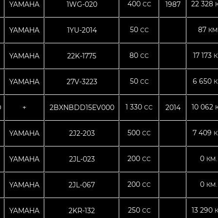
400
22 328
YAMAHA
1WG-020
1987
CC
50
87
YAMAHA
1YU-2014
CC
КМ
80
17 173
YAMAHA
22K-1775
CC
К
50
6 650
YAMAHA
27V-3223
CC
К
1 330
10 062
D
+
2BXNBDD15EV000
2014
CC
500
7 409
YAMAHA
2J2-203
CC
К
200
0
YAMAHA
2JL-023
CC
КМ.
200
0
YAMAHA
2JL-067
CC
КМ.
250
13 290
YAMAHA
2KR-132
CC