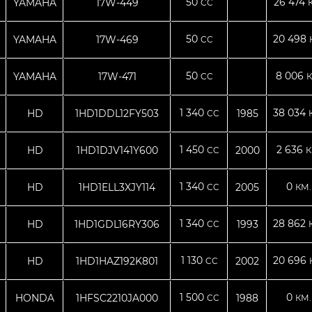
50
26 474
YAMAHA
17W-449
CC
50
20 498
YAMAHA
17W-469
CC
50
8 006
YAMAHA
17W-471
CC
К
1 340
38 034
HD
1HD1DDL12FY503
1985
CC
1 450
2 636
HD
1HD1DJV141Y600
2000
CC
К
1 340
0
HD
1HD1ELL3XJY114
2005
CC
КМ.
1 340
28 862
HD
1HD1GDL16RY306
1993
CC
1 130
20 696
HD
1HD1HAZ192K801
2002
CC
1 500
0
HONDA
1HFSC2210JA000
1988
CC
КМ.