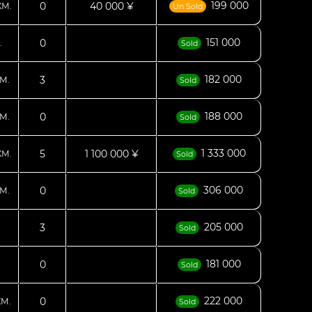
199 000
0
40 000 ¥
КМ.
Un Sold
151 000
0
.
Sold
182 000
3
М.
Sold
188 000
0
М.
Sold
1 333 000
5
1 100 000 ¥
КМ.
Sold
306 000
0
М.
Sold
205 000
3
Sold
181 000
0
Sold
222 000
0
КМ.
Sold