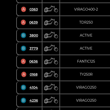
A
0363
VIRAGO400-2
A
0639
TDR250
B
3800
ACTIVE
B
3779
ACTIVE
A
0636
FANTIC125
A
0168
TY250R
B
4104
VIRAGO250
B
4236
VIRAGO250