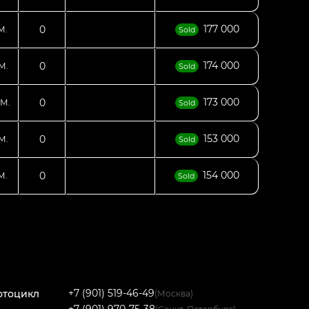
177 000
0
М.
Sold
174 000
0
М.
Sold
173 000
0
М.
Sold
153 000
0
М.
Sold
154 000
0
М.
Sold
+7 (901) 519-46-49
отоцикл
(Москва)