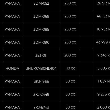
250
26 513
YAMAHA
3DM-052
CC
250
46 153
YAMAHA
3DM-069
CC
250
16 753
YAMAHA
3DM-085
CC
250
43 799
YAMAHA
3DM-090
CC
200
7 343
YAMAHA
3ET-011
CC
К
110
5 803
HONDA
3H1JK07B0ND104
CC
К
50
1 857
YAMAHA
3KJ-1965
CC
К
50
9 276
YAMAHA
3KJ-2449
CC
К
50
2 000
YAMAHA
3KJ-5743
CC
К