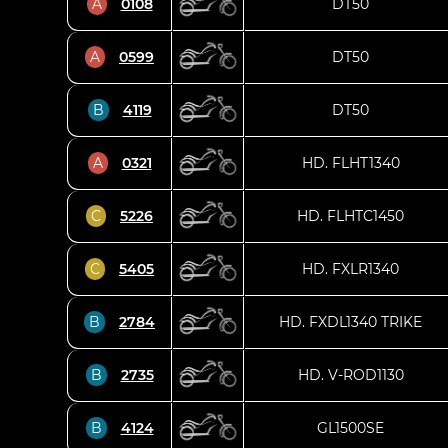
A
0108
DT50
A
0599
DT50
B
4119
DT50
A
0321
HD. FLHT1340
C
5226
HD. FLHTC1450
C
5405
HD. FXLR1340
B
2784
HD. FXDL1340 TRIKE
B
2735
HD. V-ROD1130
B
4124
GL1500SE