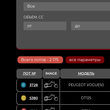
Все
ОБЪЕМ, СС
Всего
лотов
- 2 175
все параметры
ЛОТ №
IMAGE
МОДЕЛЬ
B
3728
PEUGEOT VOGUE50
C
5380
DT125