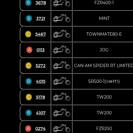
B
3678
FZR400-1
B
3721
MINT
C
5467
TOWNMATE80-E
A
0113
JOG
C
5272
CAN-AM SPIDER RT LIMITE
B
4015
SR500-1(ｼｮﾙｲﾅｼ)
C
5178
TW200
B
4107
TW200
A
0274
FZR250