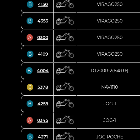
B
4150
VIRAGO250
B
4353
VIRAGO250
A
0300
VIRAGO250
B
4109
VIRAGO250
B
4004
DT200R-2(ｼｮﾙｲﾅｼ)
C
5378
NAVI110
B
4259
JOG-1
A
0345
JOG-1
B
4271
JOG POCHE