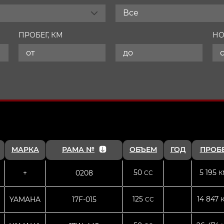
Все
ПРОБЕГ, КМ
НО
МАРКА
РАМА №
ОБЪЕМ
ГОД
ПРОБ
50
5 195
+
0208
CC
К
125
14 847
YAMAHA
17F-015
CC