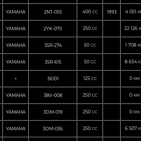
400
4 051
YAMAHA
2NT-055
1993
CC
К
250
22 126
YAMAHA
2YK-070
CC
50
1 708
YAMAHA
35R-274
CC
К
50
8 654
YAMAHA
35R-615
CC
К
125
0
+
36101
CC
КМ.
250
0
YAMAHA
38V-008
CC
КМ.
250
0
YAMAHA
3DM-019
CC
КМ.
250
6 507
YAMAHA
3DM-036
CC
К