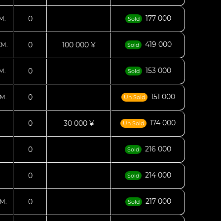
177 000
0
М.
Sold
419 000
0
100 000 ¥
КМ.
Sold
153 000
0
М.
Sold
151 000
0
М.
Un Sold
174 000
0
30 000 ¥
Un Sold
216 000
0
Sold
214 000
0
Sold
217 000
0
М.
Sold