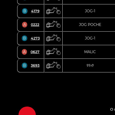
B
4179
JOG-1
A
0222
JOG POCHE
B
4273
JOG-1
A
0627
MALIC
B
3693
ﾘﾘｯｸ
О 