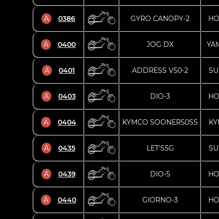
A
0386
GYRO CANOPY-2
HO
A
0400
JOG DX
YA
A
0401
ADDRESS V50-2
SU
A
0403
DIO-3
HO
A
0404
KYMCO SOONER50SS
K
A
0435
LET'S5G
SU
A
0439
DIO-5
HO
A
0440
GIORNO-3
HO