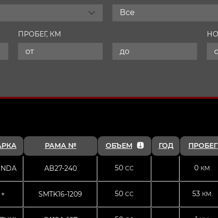
Все
ПРОБЕГ, КМ
НО
АРКА
РАМА №
ОБЪЕМ
ГОД
ПРОБЕГ
50
0
NDA
AB27-240
CC
КМ.
50
53
+
SMTK16-1209
CC
КМ.