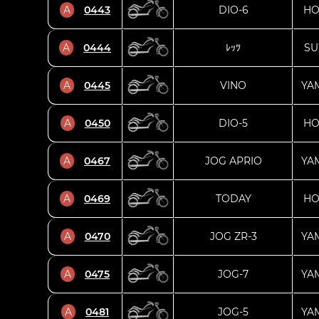
A
0443
DIO-6
HO
A
0444
ﾚｯﾂ
SU
A
0445
VINO
YA
A
0450
DIO-5
HO
A
0467
JOG APRIO
YA
A
0469
TODAY
HO
A
0470
JOG ZR-3
YA
A
0475
JOG-7
YA
A
0481
JOG-5
YA