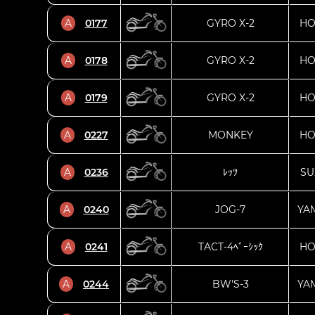
A
0177
GYRO X-2
HO
A
0178
GYRO X-2
HO
A
0179
GYRO X-2
HO
A
0227
MONKEY
HO
A
0236
ﾚｯﾂ
SU
A
0240
JOG-7
YA
A
0241
TACT-4ﾍﾞｰｼｯｸ
HO
A
0244
BW'S-3
YA