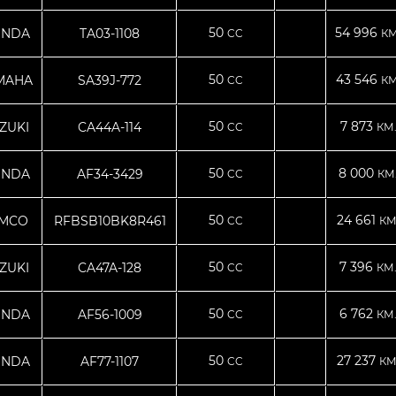
50
54 996
NDA
TA03-1108
CC
КМ
50
43 546
MAHA
SA39J-772
CC
КМ
50
7 873
ZUKI
CA44A-114
CC
КМ
50
8 000
NDA
AF34-3429
CC
КМ
50
24 661
YMCO
RFBSB10BK8R461
CC
КМ
50
7 396
ZUKI
CA47A-128
CC
КМ
50
6 762
NDA
AF56-1009
CC
КМ
50
27 237
NDA
AF77-1107
CC
КМ