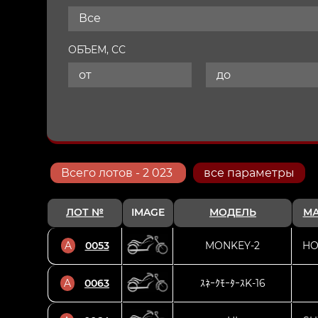
Все
ОБЪЕМ, СС
Всего
лотов
- 2 023
все параметры
ЛОТ №
IMAGE
МОДЕЛЬ
М
A
0053
MONKEY-2
HO
A
0063
ｽﾈｰｸﾓｰﾀｰｽK-16