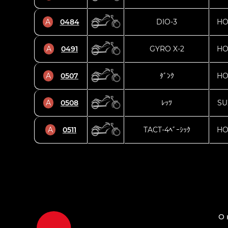
A
0484
DIO-3
HO
A
0491
GYRO X-2
HO
A
0507
ﾀﾞﾝｸ
HO
A
0508
ﾚｯﾂ
SU
A
0511
TACT-4ﾍﾞｰｼｯｸ
HO
О 