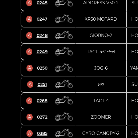
A
0245
ADDRESS V50-2
SU
A
0247
XR50 MOTARD
HO
A
0248
GIORNO-2
HO
A
0249
TACT-4ﾍﾞｰｼｯｸ
HO
A
0250
JOG-6
YA
A
0251
ﾚｯﾂ
SU
A
0268
TACT-4
HO
A
0272
ZOOMER
HO
A
0385
GYRO CANOPY-2
HO