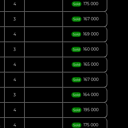
175 000
4
Sold
167 000
3
Sold
169 000
4
.
Sold
160 000
3
Sold
165 000
4
Sold
167 000
4
Sold
164 000
3
Sold
195 000
4
.
Sold
175 000
4
.
Sold