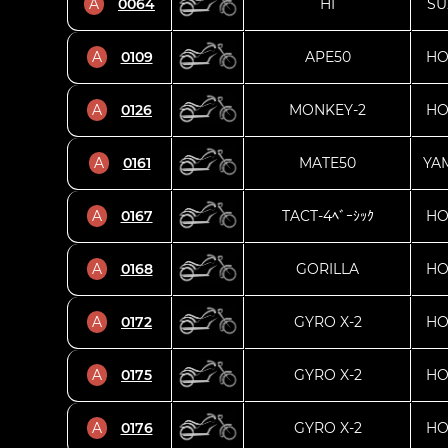
A
0064
HI
SU
A
0109
APE50
HO
A
0126
MONKEY-2
HO
A
0161
MATE50
YA
A
0167
TACT-4ﾍﾞｰｼｯｸ
HO
A
0168
GORILLA
HO
A
0172
GYRO X-2
HO
A
0175
GYRO X-2
HO
A
0176
GYRO X-2
HO