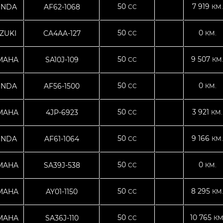
50
7 919
NDA
AF62-1068
CC
КМ.
50
0
ZUKI
CA4AA-127
CC
КМ.
50
9 507
MAHA
SA10J-109
CC
КМ
50
0
NDA
AF56-1500
CC
КМ.
50
3 921
MAHA
4JP-6923
CC
КМ.
50
9 166
NDA
AF61-1064
CC
КМ.
50
0
MAHA
SA39J-538
CC
КМ.
50
8 295
MAHA
AY01-1150
CC
КМ
50
10 765
MAHA
SA36J-110
CC
КМ