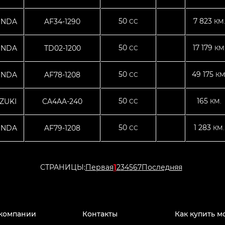
50
7 823
NDA
AF34-1290
CC
КМ
50
17 179
NDA
TD02-1200
CC
КМ
50
49 175
NDA
AF78-1208
CC
КМ
50
165
ZUKI
CA4AA-240
CC
КМ.
50
1 283
NDA
AF79-1208
CC
КМ.
1
СТРАНИЦЫ:
Первая
2
3
4
5
6
7
Последняя
компании
Контакты
Как купить м