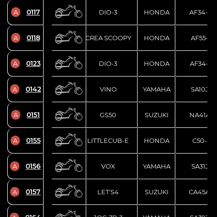
0117
A
DIO-3
HONDA
AF34-10
0118
A
CREA SCOOPY
HONDA
AF55-16
0123
A
DIO-3
HONDA
AF34-31
0142
A
VINO
YAMAHA
SA10J-1
0151
A
GS50
SUZUKI
NA41A-1
0155
A
LITTLECUB-E
HONDA
C50-451
0156
A
VOX
YAMAHA
SA31J-2
0157
A
LET'S4
SUZUKI
CA45A-1