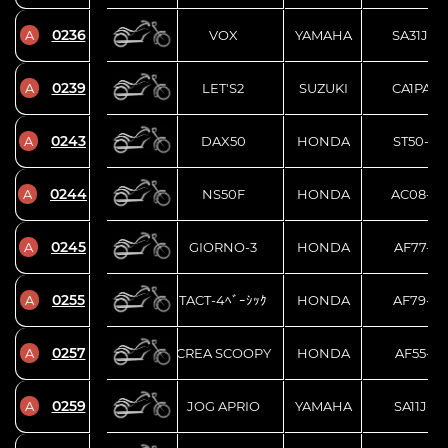
0236
A
VOX
YAMAHA
SA31J-3
0239
A
LET'S2
SUZUKI
CA1PA-3
0243
A
DAX50
HONDA
ST50-61
0244
A
NS50F
HONDA
AC08-15
0245
A
GIORNO-3
HONDA
AF77-11
0255
A
TACT-4ﾍﾞｰｼｯｸ
HONDA
AF79-11
0257
A
CREA SCOOPY
HONDA
AF55-13
0259
A
JOG APRIO
YAMAHA
SA11J-0