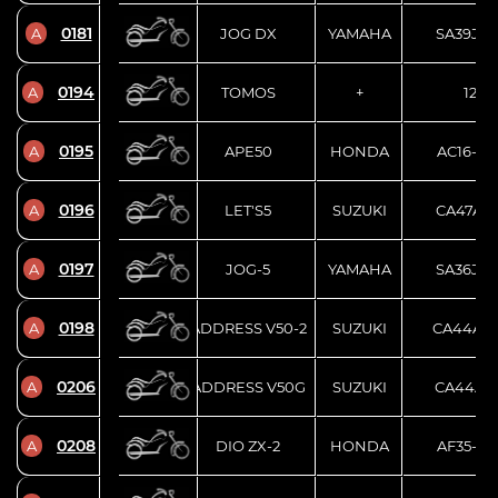
0181
A
JOG DX
YAMAHA
SA39J-3
0194
A
TOMOS
+
121
0195
A
APE50
HONDA
AC16-16
0196
A
LET'S5
SUZUKI
CA47A-1
0197
A
JOG-5
YAMAHA
SA36J-1
0198
A
ADDRESS V50-2
SUZUKI
CA44A-1
0206
A
ADDRESS V50G
SUZUKI
CA44A-1
0208
A
DIO ZX-2
HONDA
AF35-17