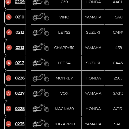
0209
A
C50
HONDA
AA01-17
0210
A
VINO
YAMAHA
5AU-13
0212
A
LET'S2
SUZUKI
CA1PA-1
0213
A
CHAPPY50
YAMAHA
439-10
0217
A
LET'S4
SUZUKI
CA45A-1
0226
A
MONKEY
HONDA
Z50J-11
0227
A
VOX
YAMAHA
SA31J-3
0228
A
MAGNA50
HONDA
AC13-10
0235
A
JOG APRIO
YAMAHA
SA11J-15