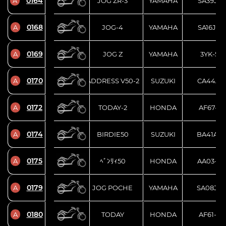
0164
A
JOG ZR-3
YAMAHA
SA39J-7
0168
A
JOG-4
YAMAHA
SA16J-0
0169
A
JOG Z
YAMAHA
3YK-515
0170
A
ADDRESS V50-2
SUZUKI
CA44A-1
0172
A
TODAY-2
HONDA
AF67-11
0174
A
BIRDIE50
SUZUKI
BA41A-2
0175
A
ﾍﾞﾝﾘｨ50
HONDA
AA03-10
0179
A
JOG POCHE
YAMAHA
SA08J-0
0180
A
TODAY
HONDA
AF61-12