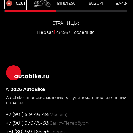
0261
A
BIRDIE50
SUZUKI
BA42A-1
СТРАНИЦЫ:
1
Первая
2
3
4
5
6
7
Последняя
© 2026 AutoBike
Autobike:
японские мотоциклы
,
купить мотоцикл из японии
на заказ
+7 (901) 519-46-49
(Москва)
+7 (901) 970-75-38
(Санкт-Петербург)
+81 (80)359-166-45
(Токио)