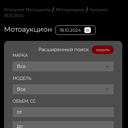
/
/
Японские Мотоциклы
Мотоаукцион
Аукцион
18.10.2024
Мотоаукцион
18.10.2024
Расширенный поиск
скрыть
МАРКА
Все
МОДЕЛЬ
Все
ОБЪЕМ, СС