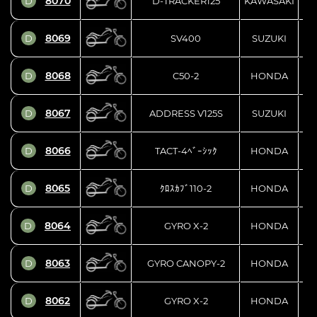
8070
D
D-TRACKER125
KAWASAKI
8069
D
SV400
SUZUKI
8068
D
C50-2
HONDA
8067
D
ADDRESS V125S
SUZUKI
8066
D
TACT-4ﾍﾞｰｼｯｸ
HONDA
8065
D
ｸﾛｽｶﾌﾞ110-2
HONDA
8064
D
GYRO X-2
HONDA
8063
D
GYRO CANOPY-2
HONDA
8062
D
GYRO X-2
HONDA