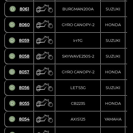
8061
D
BURGMAN200A
SUZUKI
8060
D
GYRO CANOPY-2
HONDA
8059
D
ﾚｯﾂG
SUZUKI
8058
D
SKYWAVE250S-2
SUZUKI
8057
D
GYRO CANOPY-2
HONDA
8056
D
LET'S5G
SUZUKI
8055
D
CB223S
HONDA
8054
D
AXIS125
YAMAHA