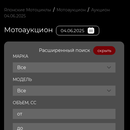
/
/
Японские Мотоциклы
Мотоаукцион
Аукцион
04.06.2025
Мотоаукцион
04.06.2025
Расширенный поиск
скрыть
МАРКА
Все
МОДЕЛЬ
Все
ОБЪЕМ, СС