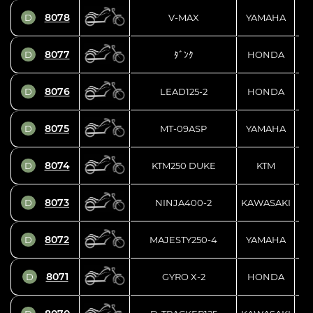
8078
D
V-MAX
YAMAHA
J
8077
D
ﾀﾞﾝｸ
HONDA
8076
D
LEAD125-2
HONDA
8075
D
MT-09ASP
YAMAHA
8074
D
KTM250 DUKE
KTM
V
8073
D
NINJA400-2
KAWASAKI
8072
D
MAJESTY250-4
YAMAHA
8071
D
GYRO X-2
HONDA