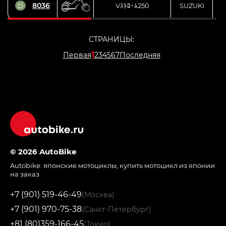
8036
D
Vｽﾄﾛｰﾑ250
SUZUKI
L
СТРАНИЦЫ:
1
Первая
2
3
4
5
6
7
Последняя
© 2026 AutoBike
Autobike:
японские мотоциклы
,
купить мотоцикл из японии
на заказ
+7 (901) 519-46-49
(Москва)
+7 (901) 970-75-38
(Санкт-Петербург)
+81 (80)359-166-45
(Токио)