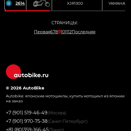
2614
B
XJR1300
YAMAHA
СТРАНИЦЫ:
9
Первая
6
7
8
10
11
12
Последняя
© 2026 AutoBike
Autobike:
японские мотоциклы
,
купить мотоцикл из японии
на заказ
+7 (901) 519-46-49
(Москва)
+7 (901) 970-75-38
(Санкт-Петербург)
+81 (80)359-166-45
(Токио)