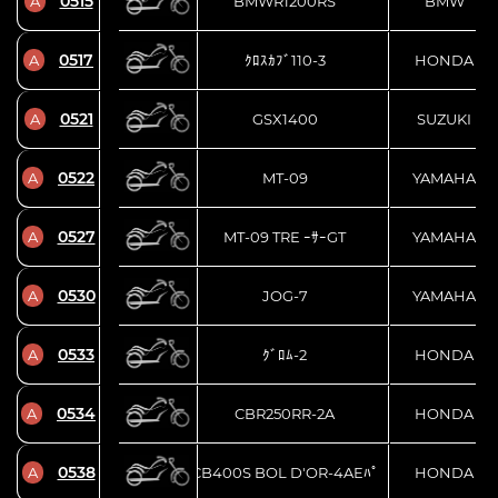
0515
A
BMWR1200RS
BMW
0517
A
ｸﾛｽｶﾌﾞ110-3
HONDA
0521
A
GSX1400
SUZUKI
0522
A
MT-09
YAMAHA
0527
A
MT-09 TRE ｰｻｰGT
YAMAHA
0530
A
JOG-7
YAMAHA
0533
A
ｸﾞﾛﾑ-2
HONDA
0534
A
CBR250RR-2A
HONDA
0538
A
CB400S BOL D'OR-4AEﾊﾟ
HONDA