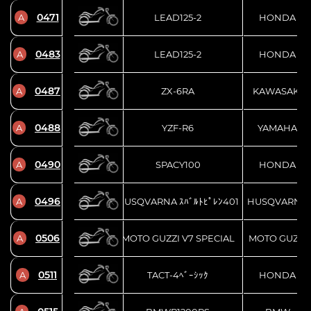
0471
A
LEAD125-2
HONDA
0483
A
LEAD125-2
HONDA
0487
A
ZX-6RA
KAWASAKI
0488
A
YZF-R6
YAMAHA
0490
A
SPACY100
HONDA
0496
A
HUSQVARNA ｽﾊﾞﾙﾄﾋﾟﾚﾝ401
HUSQVARNA
0506
A
MOTO GUZZI V7 SPECIAL
MOTO GUZZI
0511
A
TACT-4ﾍﾞｰｼｯｸ
HONDA