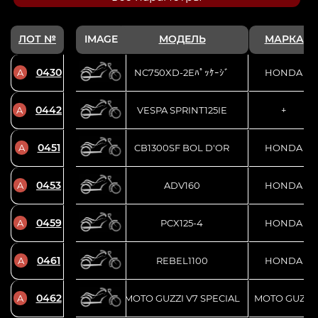
ЛОТ №
IMAGE
МОДЕЛЬ
МАРКА
0430
A
NC750XD-2Eﾊﾟｯｹｰｼﾞ
HONDA
0442
A
VESPA SPRINT125IE
+
0451
A
CB1300SF BOL D'OR
HONDA
0453
A
ADV160
HONDA
0459
A
PCX125-4
HONDA
0461
A
REBEL1100
HONDA
0462
A
MOTO GUZZI V7 SPECIAL
MOTO GUZZI