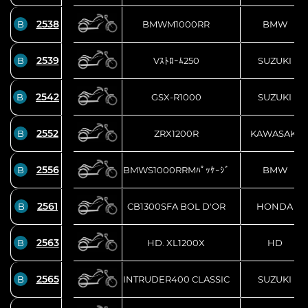
2538
B
BMWM1000RR
BMW
2539
B
Vｽﾄﾛｰﾑ250
SUZUKI
2542
B
GSX-R1000
SUZUKI
2552
B
ZRX1200R
KAWASAKI
2556
B
BMWS1000RRMﾊﾟｯｹｰｼﾞ
BMW
2561
B
CB1300SFA BOL D'OR
HONDA
2563
B
HD. XL1200X
HD
2565
B
INTRUDER400 CLASSIC
SUZUKI