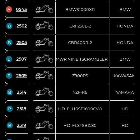
0543
A
BMWS1000XR
BMW
2502
B
CRF250L-2
HONDA
2505
B
CBR400R-2
HONDA
2507
B
BMWR NINE TSCRAMBLER
BMW
2509
B
Z900RS
KAWASAKI
2514
B
YZF-R6
YAMAHA
2518
B
HD. FLHRSE1800CVO
HD
2519
B
HD. FLSTSB1580
HD