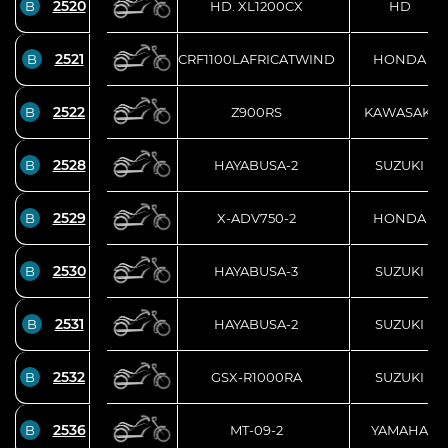
2520
B
HD. XL1200CX
HD
2521
B
CRF1100LAFRICATWIND
HONDA
2522
B
Z900RS
KAWASAKI
2528
B
HAYABUSA-2
SUZUKI
2529
B
X-ADV750-2
HONDA
2530
B
HAYABUSA-3
SUZUKI
2531
B
HAYABUSA-2
SUZUKI
2532
B
GSX-R1000RA
SUZUKI
2536
B
MT-09-2
YAMAHA