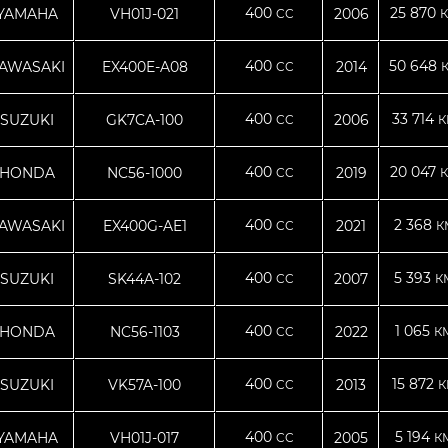
400
25 870
YAMAHA
VH01J-021
2006
CC
К
400
50 648
AWASAKI
EX400E-A08
2014
CC
400
33 714
SUZUKI
GK7CA-100
2006
CC
К
400
20 047
HONDA
NC56-1000
2019
CC
К
400
2 368
AWASAKI
EX400G-AE1
2021
CC
К
400
5 393
SUZUKI
SK44A-102
2007
CC
К
400
1 065
HONDA
NC56-1103
2022
CC
К
400
15 872
SUZUKI
VK57A-100
2013
CC
К
400
5 194
YAMAHA
VH01J-017
2005
CC
К