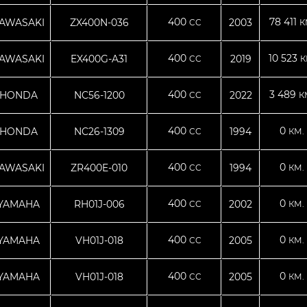
400
78 411
AWASAKI
ZX400N-036
2003
CC
К
400
10 523
AWASAKI
EX400G-A31
2019
CC
К
400
3 489
HONDA
NC56-1200
2022
CC
К
400
0
HONDA
NC26-1309
1994
CC
КМ.
400
0
AWASAKI
ZR400E-010
1994
CC
КМ.
400
0
YAMAHA
RH01J-006
2002
CC
КМ.
400
0
YAMAHA
VH01J-018
2005
CC
КМ.
400
0
YAMAHA
VH01J-018
2005
CC
КМ.