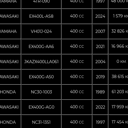
400
48 000
YAMAHA
4TR-090
1997
CC
400
1 579
AWASAKI
EX400L-AS8
2024
CC
К
400
32 826
YAMAHA
VH01J-024
2007
CC
К
400
16 966
AWASAKI
EX400G-AA6
2021
CC
К
400
0
AWASAKI
JKAZX400LLA061
2004
CC
КМ.
400
38 615
AWASAKI
EX400G-A50
2019
CC
К
400
61 203
HONDA
NC30-1003
1989
CC
К
400
17 959
AWASAKI
EX400G-AG0
2022
CC
К
400
17 454
HONDA
NC31-1351
1997
CC
К