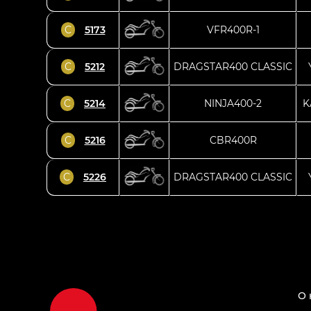
C
5173
VFR400R-1
C
5212
DRAGSTAR400 CLASSIC
C
5214
NINJA400-2
K
C
5216
CBR400R
C
5226
DRAGSTAR400 CLASSIC
О 