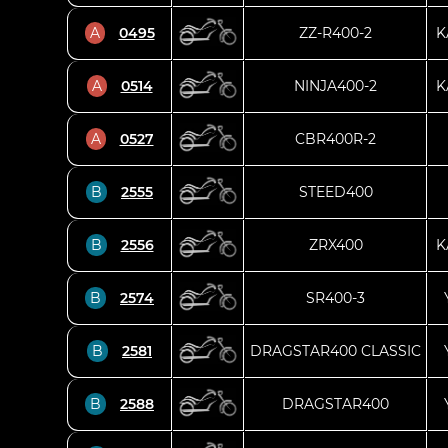
A
0495
ZZ-R400-2
K
A
0514
NINJA400-2
K
A
0527
CBR400R-2
B
2555
STEED400
B
2556
ZRX400
K
B
2574
SR400-3
B
2581
DRAGSTAR400 CLASSIC
B
2588
DRAGSTAR400