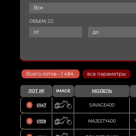
Все
ОБЪЕМ, СС
Всего
лотов
- 1 484
все параметры
ЛОТ №
IMAGE
МОДЕЛЬ
A
0147
SAVAGE400
A
0159
MAJESTY400