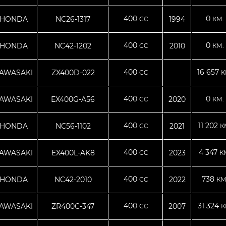
400
0
HONDA
NC26-1317
1994
CC
КМ.
400
0
HONDA
NC42-1202
2010
CC
КМ.
400
16 657
AWASAKI
ZX400D-022
CC
К
400
0
AWASAKI
EX400G-A56
2020
CC
КМ.
400
11 202
HONDA
NC56-1102
2021
CC
К
400
4 347
AWASAKI
EX400L-AK8
2023
CC
К
400
738
HONDA
NC42-2010
2022
CC
КМ
400
31 324
AWASAKI
ZR400C-347
2007
CC
К