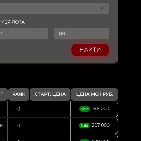
МЕР ЛОТА
НАЙТИ
Г
RANK
СТАРТ. ЦЕНА
ЦЕНА МСК РУБ.
196 000
0
Sold
207 000
0
М.
Sold