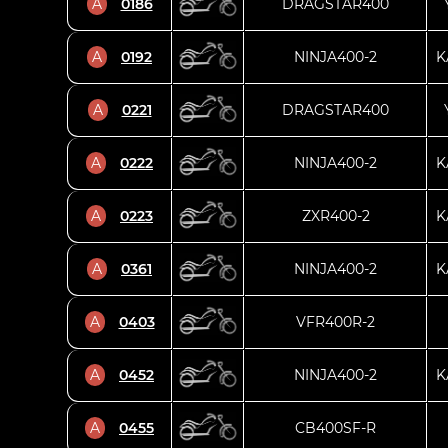
A
0186
DRAGSTAR400
A
0192
NINJA400-2
K
A
0221
DRAGSTAR400
A
0222
NINJA400-2
K
A
0223
ZXR400-2
K
A
0361
NINJA400-2
K
A
0403
VFR400R-2
A
0452
NINJA400-2
K
A
0455
CB400SF-R