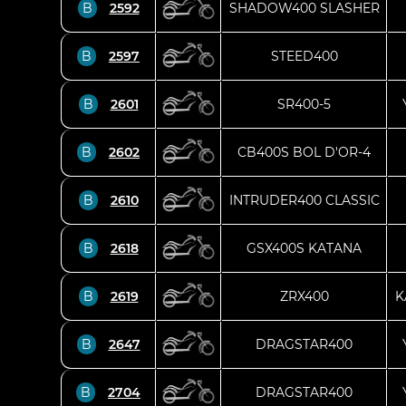
B
2592
SHADOW400 SLASHER
B
2597
STEED400
B
2601
SR400-5
B
2602
CB400S BOL D'OR-4
B
2610
INTRUDER400 CLASSIC
B
2618
GSX400S KATANA
B
2619
ZRX400
K
B
2647
DRAGSTAR400
B
2704
DRAGSTAR400