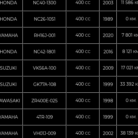
400
11 586
HONDA
NC40-1300
2003
CC
К
400
0
HONDA
NC26-1051
1989
CC
КМ.
400
7 801
YAMAHA
RH16J-001
2020
CC
К
400
8 121
HONDA
NC42-1801
2016
CC
КМ
400
17 021
SUZUKI
VK56A-100
2009
CC
К
400
33 392
SUZUKI
GK77A-108
1999
CC
К
400
0
AWASAKI
ZR400E-025
1998
CC
КМ.
400
0
YAMAHA
4TR-109
1999
CC
КМ.
400
38 139
YAMAHA
VH01J-009
2002
CC
К