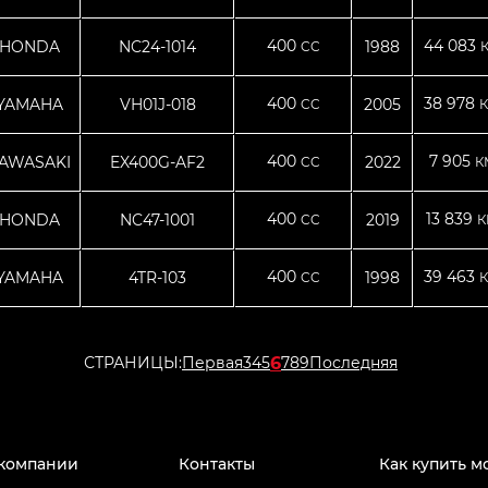
400
44 083
HONDA
NC24-1014
1988
CC
400
38 978
YAMAHA
VH01J-018
2005
CC
К
400
7 905
AWASAKI
EX400G-AF2
2022
CC
К
400
13 839
HONDA
NC47-1001
2019
CC
К
400
39 463
YAMAHA
4TR-103
1998
CC
К
6
СТРАНИЦЫ:
Первая
3
4
5
7
8
9
Последняя
компании
Контакты
Как купить м