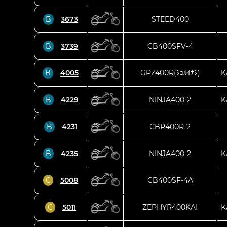
B
3673
STEED400
B
3739
CB400SFV-4
B
4005
GPZ400R(ｼｮﾙｲﾅｼ)
K
B
4229
NINJA400-2
K
B
4231
CBR400R-2
B
4235
NINJA400-2
K
C
5008
CB400SF-4A
C
5011
ZEPHYR400KAI
K