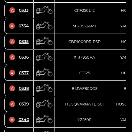
0333
A
CRF250L-2
HON
0334
A
MT-09-2AMT
YAMA
0335
A
CBR1000RR-RSP
HON
0336
A
ﾎﾞﾙﾄ950RA
YAMA
0337
A
CT125
HON
0338
A
BMWF800GS
BM
0339
A
HUSQVARNA TE150I
HUSQV
0340
A
YZ250F
YAMA