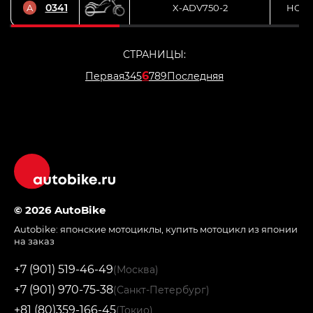
0341
A
X-ADV750-2
HON
СТРАНИЦЫ:
6
Первая
3
4
5
7
8
9
Последняя
© 2026 AutoBike
Autobike:
японские мотоциклы
,
купить мотоцикл из японии
на заказ
+7 (901) 519-46-49
(Москва)
+7 (901) 970-75-38
(Санкт-Петербург)
+81 (80)359-166-45
(Токио)