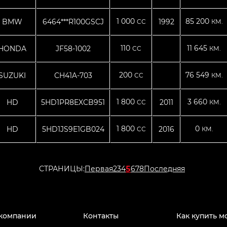
1 000
85 200
BMW
6464***R100GSCJ
1992
CC
КМ.
110
11 645
HONDA
JF58-1002
CC
КМ.
200
76 549
SUZUKI
CH41A-703
CC
КМ.
1 800
3 660
HD
5HD1PR8EXCB951
2011
CC
КМ.
1 800
0
HD
5HD1JS9E1GB024
2016
CC
КМ.
5
СТРАНИЦЫ:
Первая
2
3
4
6
7
8
Последняя
компании
Контакты
Как купить м