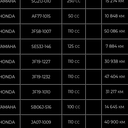
250
15 274
YAMAHA
SG21J-010
CC
КМ.
50
10 848
HONDA
AF77-1015
CC
КМ.
110
50 086
HONDA
JF58-1007
CC
КМ.
125
7 884
YAMAHA
SE53J-146
CC
КМ.
110
30 938
HONDA
JF19-1227
CC
КМ.
110
47 404
HONDA
JF19-1232
CC
КМ.
110
31 217
HONDA
JF19-1010
CC
КМ.
100
14 645
YAMAHA
SB06J-516
CC
КМ.
110
40 900
HONDA
JA07-1009
CC
КМ.