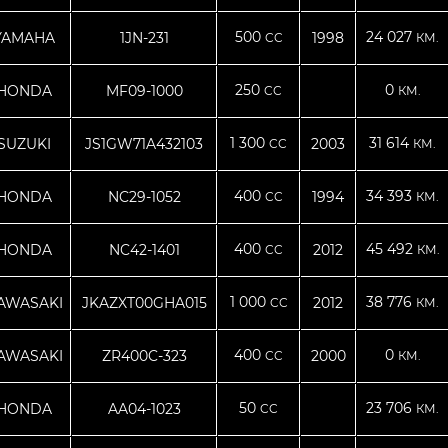
500
24 027
YAMAHA
1JN-231
1998
CC
КМ.
250
0
HONDA
MF09-1000
CC
КМ.
1 300
31 614
SUZUKI
JS1GW71A432103
2003
CC
КМ.
400
34 393
HONDA
NC29-1052
1994
CC
КМ.
400
45 492
HONDA
NC42-1401
2012
CC
КМ.
1 000
38 776
AWASAKI
JKAZXT00GHA015
2012
CC
КМ.
400
0
AWASAKI
ZR400C-323
2000
CC
КМ.
50
23 706
HONDA
AA04-1023
CC
КМ.