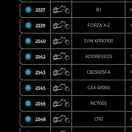
B
2537
BJ
B
2539
FORZA X-2
B
2540
SYM XPRO100
B
2542
ADDRESS125
B
2543
CB1300SFA
B
2545
GSX-R1000
B
2546
NC700S
B
2548
C110