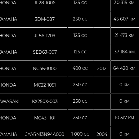
125
30 315
HONDA
JF28-1006
CC
КМ.
250
45 607
YAMAHA
3DM-087
CC
КМ.
125
21 473
HONDA
JF56-1209
CC
КМ.
125
37 184
YAMAHA
SED6J-007
CC
КМ.
400
64 420
HONDA
NC46-1000
2012
CC
КМ.
250
0
HONDA
MC22-1051
CC
КМ.
250
0
AWASAKI
KX250X-003
CC
КМ.
250
10 317
HONDA
MC43-1101
CC
КМ.
1 000
0
YAMAHA
JYARN13N94A000
2004
CC
КМ.