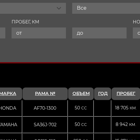
Все
ПРОБЕГ, КМ
НО
МАРКА
РАМА №
ОБЪЕМ
ГОД
ПРОБЕГ
50
18 705
HONDA
AF70-1300
CC
КМ.
50
8 942
YAMAHA
SA36J-702
CC
КМ.