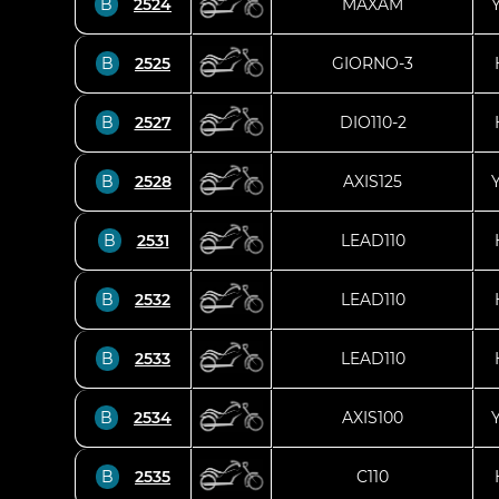
B
2524
MAXAM
B
2525
GIORNO-3
B
2527
DIO110-2
B
2528
AXIS125
B
2531
LEAD110
B
2532
LEAD110
B
2533
LEAD110
B
2534
AXIS100
B
2535
C110