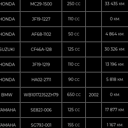
250
33 435
HONDA
MC29-1500
CC
КМ.
110
0
HONDA
JF19-1227
CC
КМ.
50
4 864
HONDA
AF68-1102
CC
КМ.
125
30 326
SUZUKI
CF46A-128
CC
КМ.
110
13 196
HONDA
JF19-1219
CC
КМ.
90
5 818
HONDA
HA02-2711
CC
КМ.
650
0
BMW
WB10172J52ZH79
2002
CC
КМ.
125
17 877
YAMAHA
SE82J-006
CC
КМ.
155
1 167
YAMAHA
SG79J-001
CC
КМ.