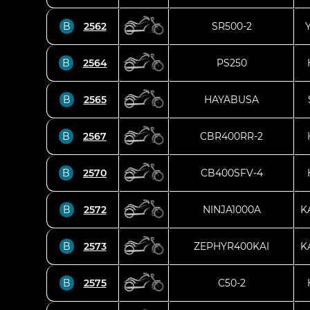
B
2562
SR500-2
B
2564
PS250
B
2565
HAYABUSA
B
2567
CBR400RR-2
B
2570
CB400SFV-4
B
2572
NINJA1000A
K
B
2573
ZEPHYR400KAI
K
B
2575
C50-2