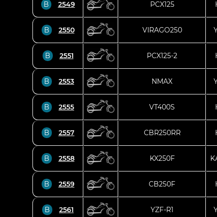
B
2549
PCX125
B
2550
VIRAGO250
B
2551
PCX125-2
B
2553
NMAX
B
2555
VT400S
B
2557
CBR250RR
B
2558
KX250F
K
B
2559
CB250F
B
2561
YZF-R1