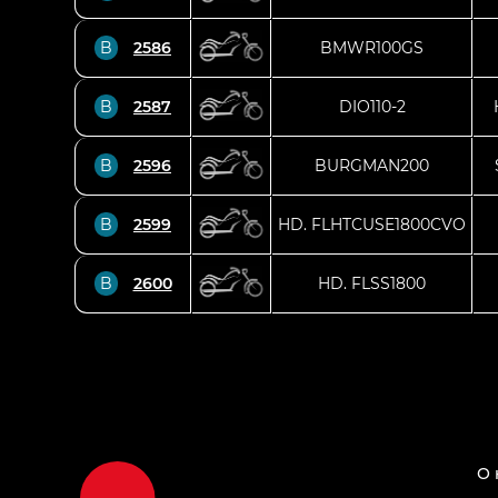
B
2586
BMWR100GS
B
2587
DIO110-2
B
2596
BURGMAN200
B
2599
HD. FLHTCUSE1800CVO
B
2600
HD. FLSS1800
О 