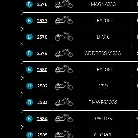
B
2576
MAGNA250
B
2577
LEAD110
B
2578
DIO-6
B
2579
ADDRESS V125G
B
2580
LEAD110
B
2582
C90
B
2583
BMWF650GS
B
2584
ﾄﾘｼﾃｨ125
B
2585
X FORCE