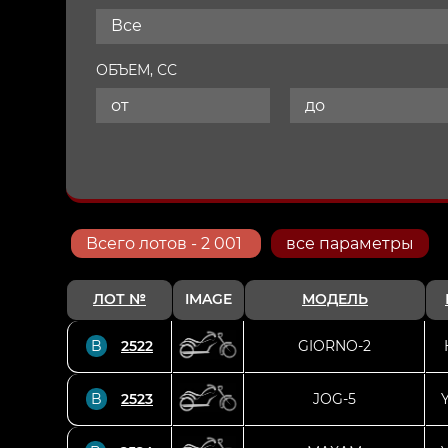
Все
ОБЪЕМ, СС
Всего
лотов
- 2 001
все параметры
ЛОТ №
IMAGE
МОДЕЛЬ
B
2522
GIORNO-2
B
2523
JOG-5