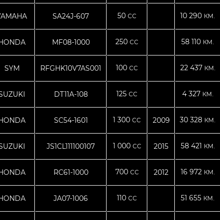
50
10 290
YAMAHA
SA24J-607
CC
КМ.
250
58 110
HONDA
MF08-1000
CC
КМ.
100
22 437
SYM
RFGHK10V7AS001
CC
КМ.
125
4 327
SUZUKI
DT11A-108
CC
КМ.
1 300
30 328
HONDA
SC54-1601
2009
CC
КМ.
1 000
58 421
SUZUKI
JS1CL111100107
2015
CC
КМ.
700
16 972
HONDA
RC61-1000
2012
CC
КМ.
110
51 655
HONDA
JA07-1006
CC
КМ.