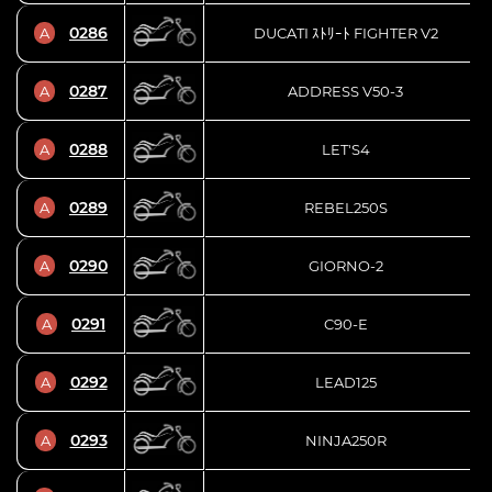
0286
A
DUCATI ｽﾄﾘｰﾄ FIGHTER V2
0287
A
ADDRESS V50-3
0288
A
LET'S4
0289
A
REBEL250S
0290
A
GIORNO-2
0291
A
C90-E
0292
A
LEAD125
0293
A
NINJA250R