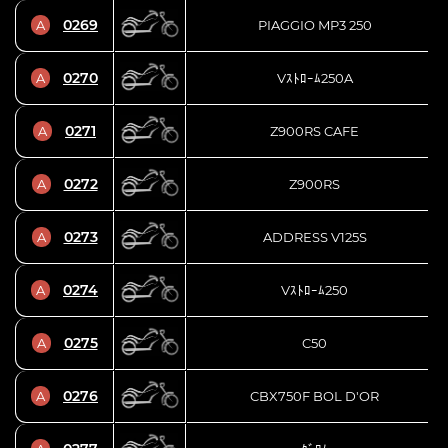
0269
A
PIAGGIO MP3 250
0270
A
Vｽﾄﾛｰﾑ250A
0271
A
Z900RS CAFE
0272
A
Z900RS
0273
A
ADDRESS V125S
0274
A
Vｽﾄﾛｰﾑ250
0275
A
C50
0276
A
CBX750F BOL D'OR