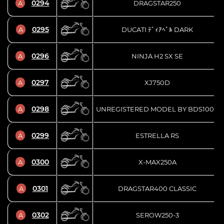
0294
A
DRAGSTAR250
0295
A
DUCATI ﾃﾞｨｱﾍﾞﾙ DARK
0296
A
NINJA H2 SX SE
0297
A
XJ750D
0298
A
UNREGISTERED MODEL BY BDS1000
0299
A
ESTRELLA RS
0300
A
X-MAX250A
0301
A
DRAGSTAR400 CLASSIC
0302
A
SEROW250-3