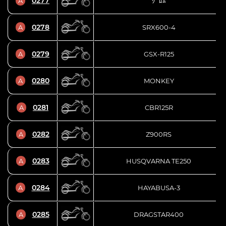
0277
A
ｸﾞﾛﾑ
0278
A
SRX600-4
0279
A
GSX-R125
0280
A
MONKEY
0281
A
CBR125R
0282
A
Z900RS
0283
A
HUSQVARNA TE250
0284
A
HAYABUSA-3
0285
A
DRAGSTAR400