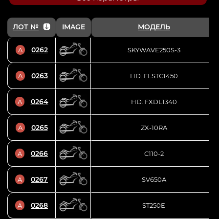
ЛОТ №
IMAGE
МОДЕЛЬ
0262
A
SKYWAVE250S-3
0263
A
HD. FLSTC1450
0264
A
HD. FXDL1340
0265
A
ZX-10RA
0266
A
C110-2
0267
A
SV650A
0268
A
ST250E