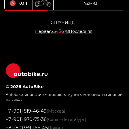
0311
A
YZF-R3
СТРАНИЦЫ:
5
Первая
2
3
4
6
7
8
Последняя
© 2026 AutoBike
Autobike:
японские мотоциклы
,
купить мотоцикл из японии
на заказ
+7 (901) 519-46-49
(Москва)
+7 (901) 970-75-38
(Санкт-Петербург)
+81 (80)359-166-45
(Токио)