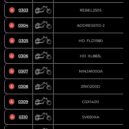
0303
A
REBEL250S
0304
A
ADDRESS110-2
0305
A
HD. FLD1580
0306
A
HD. XL883L
0307
A
NINJA1000A
0308
A
ZRX1200D
0309
A
GSX1400
0310
A
SV650XA