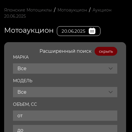
/
/
Японские Мотоциклы
Мотоаукцион
Аукцион
20.06.2025
Мотоаукцион
20.06.2025
Расширенный поиск
скрыть
МАРКА
Все
МОДЕЛЬ
Все
ОБЪЕМ, СС