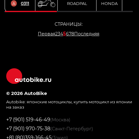
0311
A
ROADPAL
HONDA
NC
СТРАНИЦЫ:
5
Первая
2
3
4
6
7
8
Последняя
© 2026 AutoBike
Autobike:
японские мотоциклы
,
купить мотоцикл из японии
на заказ
+7 (901) 519-46-49
(Москва)
+7 (901) 970-75-38
(Санкт-Петербург)
+81 (80)359-166-45
(Токио)