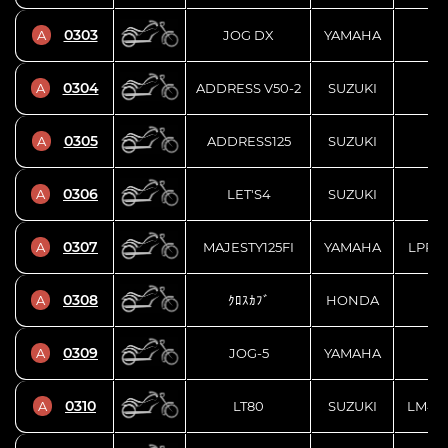
0303
A
JOG DX
YAMAHA
SA
0304
A
ADDRESS V50-2
SUZUKI
CA
0305
A
ADDRESS125
SUZUKI
DT
0306
A
LET'S4
SUZUKI
CA
0307
A
MAJESTY125FI
YAMAHA
LPRSE
0308
A
ｸﾛｽｶﾌﾞ
HONDA
JA
0309
A
JOG-5
YAMAHA
SA
0310
A
LT80
SUZUKI
LM4AC