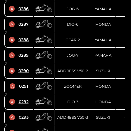
0286
A
JOG-6
YAMAHA
SA
0287
A
DIO-6
HONDA
AF
0288
A
GEAR-2
YAMAHA
UA
0289
A
JOG-7
YAMAHA
AY
0290
A
ADDRESS V50-2
SUZUKI
CA
0291
A
ZOOMER
HONDA
AF
0292
A
DIO-3
HONDA
AF
0293
A
ADDRESS V50-3
SUZUKI
CA