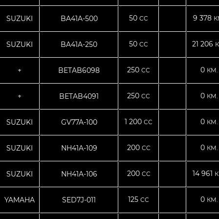
50
9 378
SUZUKI
BA41A-500
CC
К
50
21 206
SUZUKI
BA41A-250
CC
К
250
0
+
BETAB6098
CC
КМ.
250
0
+
BETAB4091
CC
КМ.
1 200
0
SUZUKI
GV77A-100
CC
КМ.
200
0
SUZUKI
NH41A-109
CC
КМ.
200
14 961
SUZUKI
NH41A-106
CC
К
125
0
YAMAHA
SED7J-011
CC
КМ.