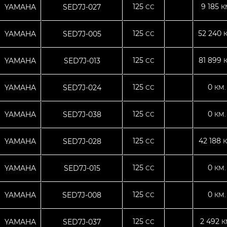
125
9 185
YAMAHA
SED7J-027
CC
К
125
52 240
YAMAHA
SED7J-005
CC
125
81 899
YAMAHA
SED7J-013
CC
125
0
YAMAHA
SED7J-024
CC
КМ.
125
0
YAMAHA
SED7J-038
CC
КМ.
125
42 188
YAMAHA
SED7J-028
CC
К
125
0
YAMAHA
SED7J-015
CC
КМ.
125
0
YAMAHA
SED7J-008
CC
КМ.
125
2 492
YAMAHA
SED7J-037
CC
К