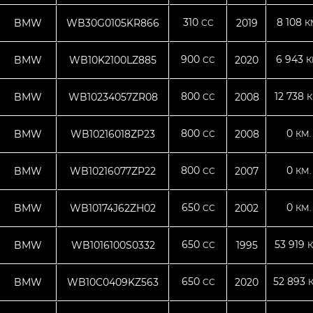
310
8 108
BMW
WB30G0105KR866
2019
CC
К
900
6 943
BMW
WB10K2100LZ885
2020
CC
К
800
12 738
BMW
WB10234057ZR08
2008
CC
К
800
0
BMW
WB10216018ZP23
2008
CC
КМ.
800
0
BMW
WB10216077ZP22
2007
CC
КМ.
650
0
BMW
WB10174J62ZH02
2002
CC
КМ.
650
53 919
BMW
WB1016100S0332
1995
CC
К
650
52 893
BMW
WB10C0409KZ563
2020
CC