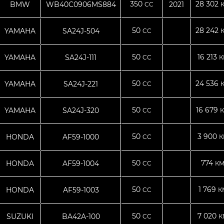
350
28 302
BMW
WB40C0906MS884
2021
CC
50
28 242
YAMAHA
SA24J-504
CC
50
16 213
YAMAHA
SA24J-111
CC
К
50
24 536
YAMAHA
SA24J-221
CC
50
16 679
YAMAHA
SA24J-320
CC
К
50
3 900
HONDA
AF59-1000
CC
К
50
774
HONDA
AF59-1004
CC
КМ
50
1 769
HONDA
AF59-1003
CC
К
50
7 020
SUZUKI
BA42A-100
CC
К