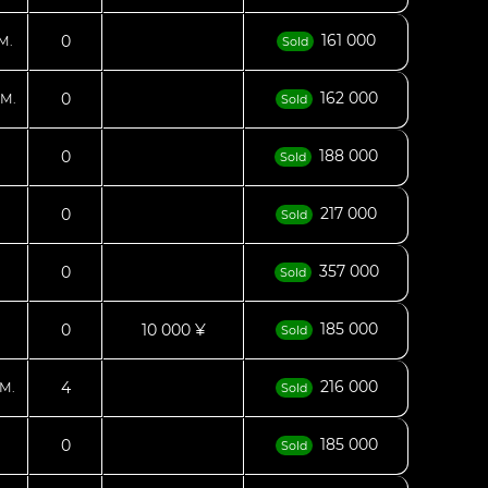
161 000
0
М.
Sold
162 000
0
М.
Sold
188 000
0
Sold
217 000
0
Sold
357 000
0
Sold
185 000
0
10 000 ¥
Sold
216 000
4
М.
Sold
185 000
0
Sold