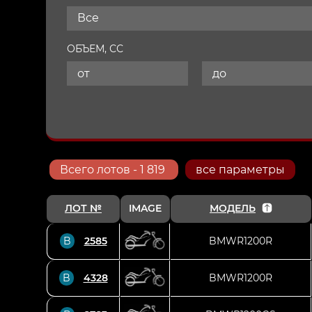
Все
ОБЪЕМ, СС
Всего
лотов
- 1 819
все параметры
ЛОТ №
IMAGE
МОДЕЛЬ
B
2585
BMWR1200R
B
4328
BMWR1200R