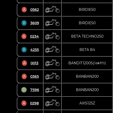
A
0562
BIRDIE50
B
3609
BIRDIE50
A
0234
BETA TECHNO250
B
4255
BETA B4
A
0013
BANDIT1200S(ｼｮﾙｲﾅｼ)
A
0365
BANBAN200
D
7596
BANBAN200
A
0298
AXIS125Z