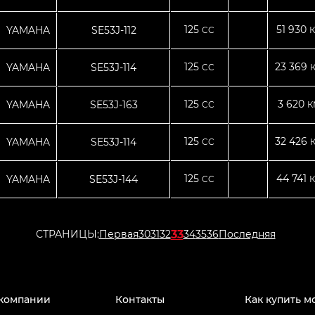
125
51 930
YAMAHA
SE53J-112
CC
К
125
23 369
YAMAHA
SE53J-114
CC
125
3 620
YAMAHA
SE53J-163
CC
К
125
32 426
YAMAHA
SE53J-114
CC
125
44 741
YAMAHA
SE53J-144
CC
К
33
СТРАНИЦЫ:
Первая
30
31
32
34
35
36
Последняя
компании
Контакты
Как купить м