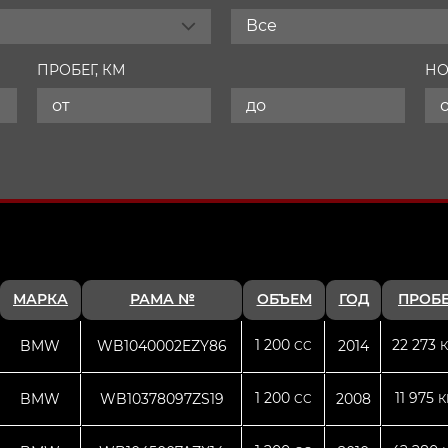
Все
ПРОБЕГ, КМ
НО
МАРКА
РАМА №
ОБЪЕМ
ГОД
ПРОБЕ
1 200
22 273
BMW
WB1040002EZY86
2014
CC
К
1 200
11 975
BMW
WB10378097ZS19
2008
CC
К