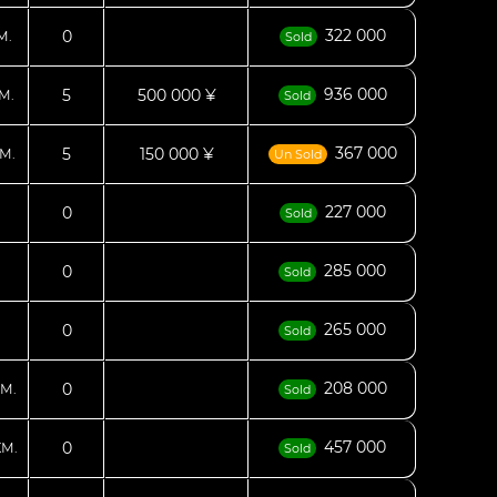
322 000
0
М.
Sold
936 000
5
500 000 ¥
М.
Sold
367 000
5
150 000 ¥
М.
Un Sold
227 000
0
Sold
285 000
0
Sold
265 000
0
Sold
208 000
0
М.
Sold
457 000
0
КМ.
Sold