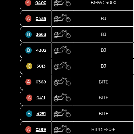
A
0400
BMWC400X
A
0455
BJ
B
3663
BJ
B
4302
BJ
C
5013
BJ
A
0368
BITE
A
0411
BITE
B
4251
BITE
A
0399
BIRDIE50-E