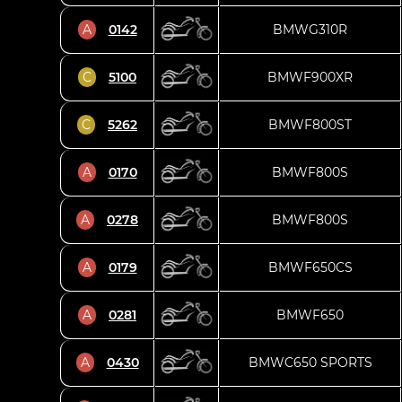
A
0142
BMWG310R
C
5100
BMWF900XR
C
5262
BMWF800ST
A
0170
BMWF800S
A
0278
BMWF800S
A
0179
BMWF650CS
A
0281
BMWF650
A
0430
BMWC650 SPORTS