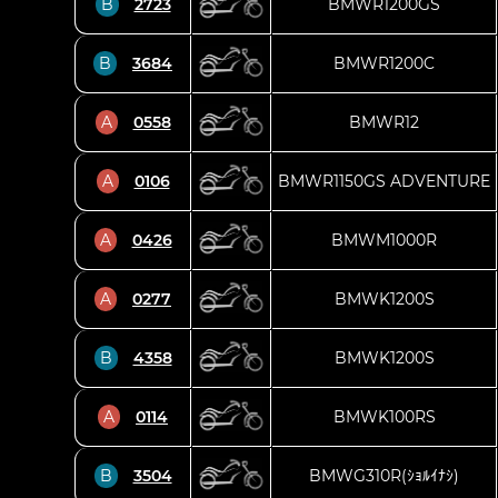
B
2723
BMWR1200GS
B
3684
BMWR1200C
A
0558
BMWR12
A
0106
BMWR1150GS ADVENTURE
A
0426
BMWM1000R
A
0277
BMWK1200S
B
4358
BMWK1200S
A
0114
BMWK100RS
B
3504
BMWG310R(ｼｮﾙｲﾅｼ)