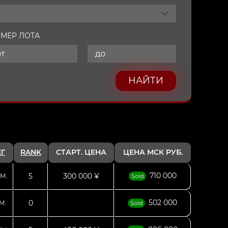
МЕР ЛОТА
НАЙТИ
Г
RANK
СТАРТ. ЦЕНА
ЦЕНА МСК РУБ.
710 000
5
300 000 ¥
М.
Sold
502 000
0
М.
Sold