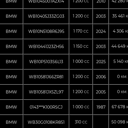
1 200
42 280
BMW
WB1045007AZX14
2010
CC
1 200
35 461
BMW
WB10405J33ZG03
2003
CC
К
1 170
4 306
BMW
WB10N5108R6J95
2024
CC
К
1 150
44 649
BMW
WB10441J23ZH56
2003
CC
1 000
5 140
BMW
WB10P5103S6L13
2025
CC
К
1 200
0
BMW
WB10581J66ZR81
2006
CC
КМ.
1 200
0
BMW
WB10581JX5ZL97
2005
CC
КМ.
1 000
67 678
BMW
0143***K100RSCJ
1987
CC
310
50 098
BMW
WB30G0108KR851
CC