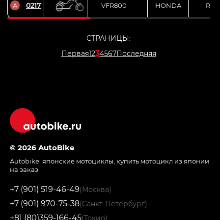
0217
A
VFR800
HONDA
RC4
СТРАНИЦЫ:
3
Первая
1
2
4
5
6
7
Последняя
© 2026 AutoBike
Autobike:
японские мотоциклы
,
купить мотоцикл из японии
на заказ
+7 (901) 519-46-49
(Москва)
+7 (901) 970-75-38
(Санкт-Петербург)
+81 (80)359-166-45
(Токио)