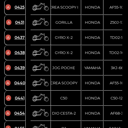
0425
A
CREA SCOOPY I
HONDA
AF55-104
0431
A
GORILLA
HONDA
Z50J-1337
0437
A
GYRO X-2
HONDA
TD02-1101
0438
A
GYRO X-2
HONDA
TD02-100
0439
A
JOG POCHE
YAMAHA
3KJ-6681
0440
A
CREA SCOOPY
HONDA
AF55-100
0441
A
C50
HONDA
C50-1244
0454
A
DIO CESTA-2
HONDA
AF68-3211