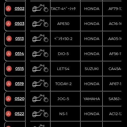
0502
A
TACT-4ﾍﾞｰｼｯｸ
HONDA
AF79-124
0503
A
APE50
HONDA
AC16-160
0513
A
ﾍﾞﾝﾘｨ50-2
HONDA
AA05-100
0514
A
DIO-5
HONDA
AF56-1105
0515
A
LET'S4
SUZUKI
CA45A-15
0519
A
TODAY-2
HONDA
AF67-1138
0520
A
JOG-5
YAMAHA
SA36J-84
0522
A
NS-1
HONDA
AC12-120