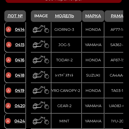
ЛОТ №
IMAGE
МОДЕЛЬ
МАРКА
РАМА 
0414
A
GIORNO-3
HONDA
AF77-140
0415
A
JOG-5
YAMAHA
SA36J-86
0416
A
TODAY-2
HONDA
AF67-157
0418
A
ﾚｯﾂﾊﾞｽｹｯﾄ
SUZUKI
CA4AA-14
0419
A
GYRO CANOPY-2
HONDA
TA03-1312
0420
A
GEAR-2
YAMAHA
UA08J-016
0424
A
MINT
YAMAHA
1YU-2044