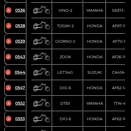
0536
A
VINO-2
YAMAHA
SA37J-52
0538
A
TODAY-2
HONDA
AF67-150
0539
A
GIORNO-2
HONDA
AF70-1110
0543
A
ZOOK
HONDA
AF26-100
0544
A
LET'S4G
SUZUKI
CA41A-10
0547
A
DIO-6
HONDA
AF62-140
0552
A
DT50
YAMAHA
17W-457
0553
A
DIO-6
HONDA
AF62-102