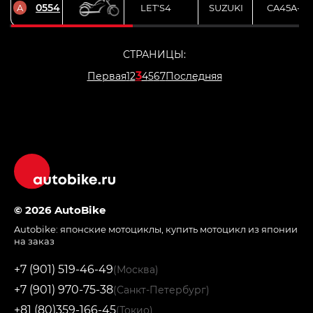
0554
A
LET'S4
SUZUKI
CA45A-25
СТРАНИЦЫ:
3
Первая
1
2
4
5
6
7
Последняя
© 2026 AutoBike
Autobike:
японские мотоциклы
,
купить мотоцикл из японии
на заказ
+7 (901) 519-46-49
(Москва)
+7 (901) 970-75-38
(Санкт-Петербург)
+81 (80)359-166-45
(Токио)