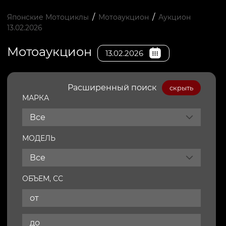
/
/
Японские Мотоциклы
Мотоаукцион
Аукцион
13.02.2026
Мотоаукцион
13.02.2026
Расширенный поиск
скрыть
МАРКА
Все
МОДЕЛЬ
Все
ОБЪЕМ, СС