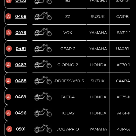
0455
A
BJ
YAMAHA
SA24J-50
0468
A
ZZ
SUZUKI
CA1PB-12
0479
A
VOX
YAMAHA
SA31J-164
0481
A
GEAR-2
YAMAHA
UA08J-01
0487
A
GIORNO-2
HONDA
AF70-130
0488
A
ADDRESS V50-3
SUZUKI
CA4BA-12
0489
A
TACT-4
HONDA
AF75-102
0496
A
TODAY
HONDA
AF61-1081
0501
A
JOG APRIO
YAMAHA
4JP-6898