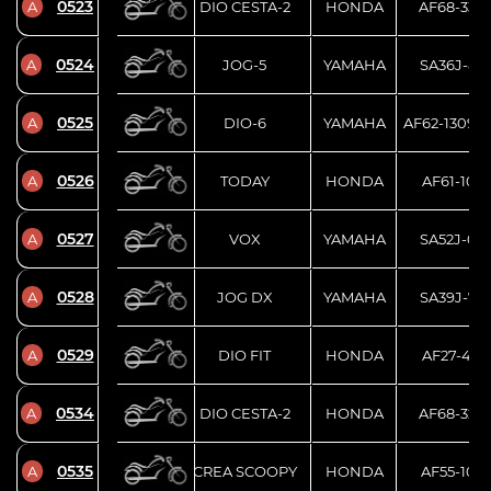
0523
A
DIO CESTA-2
HONDA
AF68-330
0524
A
JOG-5
YAMAHA
SA36J-86
0525
A
DIO-6
YAMAHA
AF62-13090
0526
A
TODAY
HONDA
AF61-103
0527
A
VOX
YAMAHA
SA52J-00
0528
A
JOG DX
YAMAHA
SA39J-77
0529
A
DIO FIT
HONDA
AF27-431
0534
A
DIO CESTA-2
HONDA
AF68-320
0535
A
CREA SCOOPY
HONDA
AF55-102