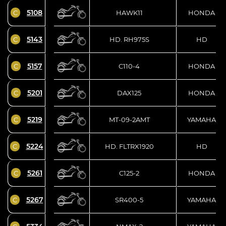
5108
C
HAWK11
HONDA
5143
C
HD. RH975S
HD
5157
C
C110-4
HONDA
5201
C
DAX125
HONDA
5219
C
MT-09-2AMT
YAMAHA
5224
C
HD. FLTRX1920
HD
5261
C
C125-2
HONDA
5267
C
SR400-5
YAMAHA