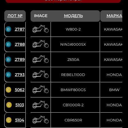
ЛОТ №
IMAGE
МОДЕЛЬ
МАРКА
2787
B
W800-2
KAWASAKI
2788
B
NINJA1000SX
KAWASAKI
2789
B
Z650A
KAWASAKI
2793
B
REBEL1100D
HONDA
5062
C
BMWF800GS
BMW
5103
C
CB1000R-2
HONDA
5104
C
CBR650R
HONDA