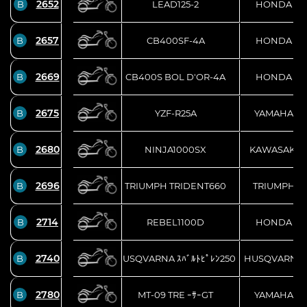
2652
B
LEAD125-2
HONDA
2657
B
CB400SF-4A
HONDA
2669
B
CB400S BOL D'OR-4A
HONDA
2675
B
YZF-R25A
YAMAHA
2680
B
NINJA1000SX
KAWASAKI
2696
B
TRIUMPH TRIDENT660
TRIUMPH
2714
B
REBEL1100D
HONDA
2740
B
HUSQVARNA ｽﾊﾞﾙﾄﾋﾟﾚﾝ250
HUSQVARNA
2780
B
MT-09 TRE ｰｻｰGT
YAMAHA