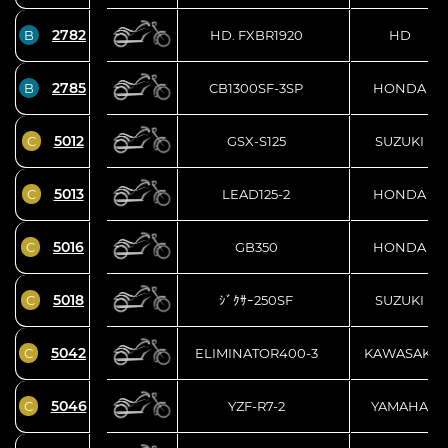
2782
B
HD. FXBR1920
HD
2785
B
CB1300SF-3SP
HONDA
5012
C
GSX-S125
SUZUKI
5013
C
LEAD125-2
HONDA
5016
C
GB350
HONDA
5018
C
ｼﾞｸｻｰ250SF
SUZUKI
5042
C
ELIMINATOR400-3
KAWASAKI
5046
C
YZF-R7-2
YAMAHA