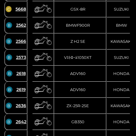
5668
C
GSX-8R
SUZUKI
2562
B
BMWF900R
BMW
2566
B
Z H2 SE
KAWASAKI
2573
B
Vｽﾄﾛｰﾑ1050XT
SUZUKI
2618
B
ADV160
HONDA
2619
B
ADV160
HONDA
2636
B
ZX-25R-2SE
KAWASAKI
2642
B
GB350
HONDA