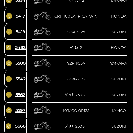
5334
C
NMAX-2
YAMAHA
5417
C
CRF1100LAFRICATWIN
HONDA
5419
C
GSX-S125
SUZUKI
5482
C
ｸﾞﾛﾑ-2
HONDA
5500
C
YZF-R25A
YAMAHA
5542
C
GSX-S125
SUZUKI
5562
C
ｼﾞｸｻｰ250SF
SUZUKI
5597
C
KYMCO GP125
KYMCO
5666
C
ｼﾞｸｻｰ250SF
SUZUKI