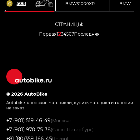
5061
C
BMWS1000XR
BMW
СТРАНИЦЫ:
2
Первая
1
3
4
5
6
7
Последняя
© 2026 AutoBike
Autobike:
японские мотоциклы
,
купить мотоцикл из японии
на заказ
+7 (901) 519-46-49
(Москва)
+7 (901) 970-75-38
(Санкт-Петербург)
+81 (80)359-166-45
(Токио)