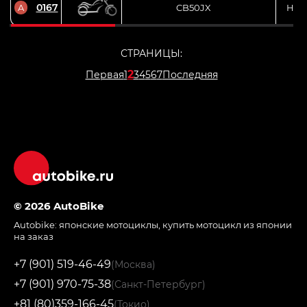
0167
A
CB50JX
HO
СТРАНИЦЫ:
2
Первая
1
3
4
5
6
7
Последняя
© 2026 AutoBike
Autobike:
японские мотоциклы
,
купить мотоцикл из японии
на заказ
+7 (901) 519-46-49
(Москва)
+7 (901) 970-75-38
(Санкт-Петербург)
+81 (80)359-166-45
(Токио)