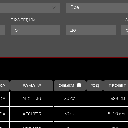
Все
ПРОБЕГ, КМ
НО
КА
РАМА №
ОБЪЕМ
ГОД
ПРОБЕГ
50
1 689
DA
AF61-1510
CC
КМ.
50
9 710
DA
AF61-1515
CC
КМ.