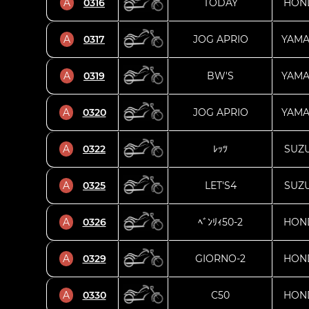
A
0316
TODAY
HON
A
0317
JOG APRIO
YAM
A
0319
BW'S
YAM
A
0320
JOG APRIO
YAM
A
0322
ﾚｯﾂ
SUZU
A
0325
LET'S4
SUZU
A
0326
ﾍﾞﾝﾘｨ50-2
HON
A
0329
GIORNO-2
HON
A
0330
C50
HON