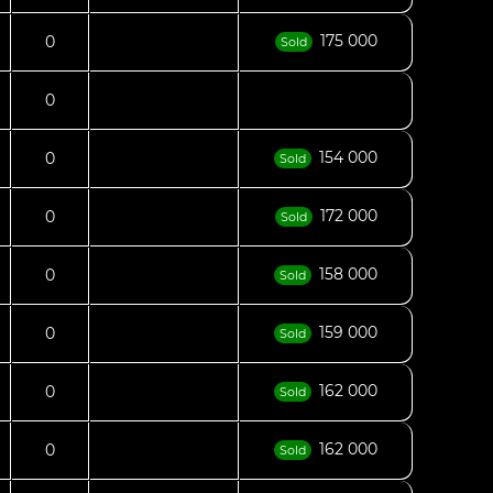
175 000
0
Sold
0
154 000
0
Sold
172 000
0
Sold
158 000
0
Sold
159 000
0
Sold
162 000
0
Sold
162 000
0
Sold