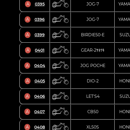
A
0395
JOG-7
YAM
A
0396
JOG-7
YAM
A
0399
BIRDIE50-E
SUZU
A
0401
GEAR-2ﾔﾈﾂｷ
YAM
A
0404
JOG POCHE
YAM
A
0405
DIO-2
HON
A
0406
LET'S4
SUZU
A
0407
CB50
HON
A
0408
XL50S
HON