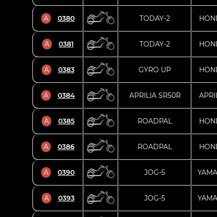
A
0380
TODAY-2
HON
A
0381
TODAY-2
HON
A
0383
GYRO UP
HON
A
0384
APRILIA SR50R
APRI
A
0385
ROADPAL
HON
A
0386
ROADPAL
HON
A
0390
JOG-5
YAM
A
0393
JOG-5
YAM