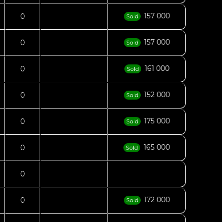
157 000
0
Sold
157 000
0
Sold
161 000
0
Sold
152 000
0
Sold
175 000
0
Sold
165 000
0
Sold
0
172 000
0
Sold