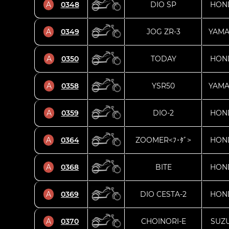
A
0348
DIO SP
HON
A
0349
JOG ZR-3
YAM
A
0350
TODAY
HON
A
0358
YSR50
YAM
A
0359
DIO-2
HON
A
0364
ZOOMER<ﾌ･ﾀﾞ>
HON
A
0368
BITE
HON
A
0369
DIO CESTA-2
HON
A
0370
CHOINORI-E
SUZU