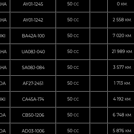
50
0
AHA
AY01-1245
CC
КМ.
50
2 558
AHA
AY01-1242
CC
КМ.
50
7 020
KI
BA42A-100
CC
КМ.
50
21 989
AHA
UA08J-040
CC
КМ.
50
3 577
AHA
SA08J-084
CC
КМ.
50
1 713
DA
AF27-2451
CC
КМ.
50
4 192
KI
CA45A-174
CC
КМ.
50
6 748
DA
CB50-1206
CC
КМ.
50
5 876
DA
AD03-1006
CC
КМ.