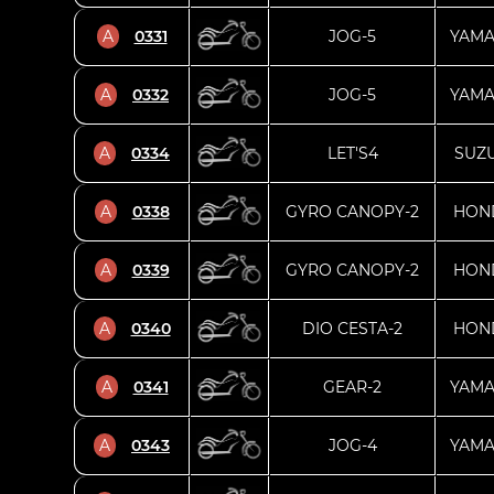
A
0331
JOG-5
YAM
A
0332
JOG-5
YAM
A
0334
LET'S4
SUZU
A
0338
GYRO CANOPY-2
HON
A
0339
GYRO CANOPY-2
HON
A
0340
DIO CESTA-2
HON
A
0341
GEAR-2
YAM
A
0343
JOG-4
YAM