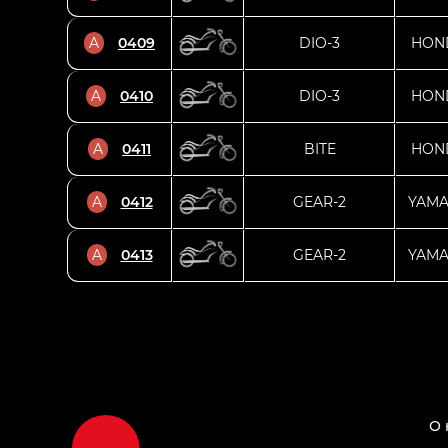
A
0409
DIO-3
HON
A
0410
DIO-3
HON
A
0411
BITE
HON
A
0412
GEAR-2
YAM
A
0413
GEAR-2
YAM
О 