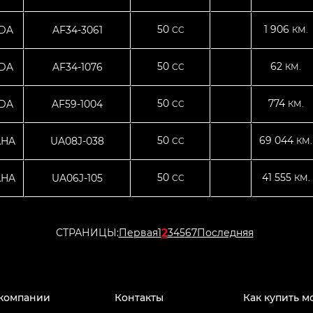
50
1 906
DA
AF34-3061
CC
КМ.
50
62
DA
AF34-1076
CC
КМ.
50
774
DA
AF59-1004
CC
КМ.
50
69 044
AHA
UA08J-038
CC
КМ.
50
41 555
AHA
UA06J-105
CC
КМ.
2
СТРАНИЦЫ:
Первая
1
3
4
5
6
7
Последняя
компании
Контакты
Как купить м