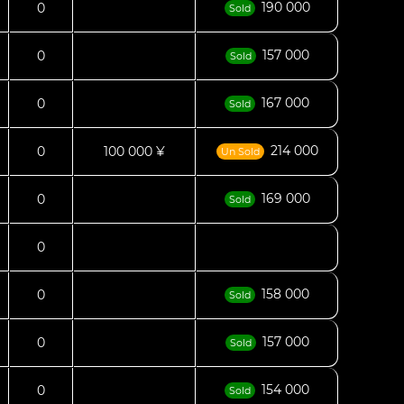
190 000
0
Sold
157 000
0
Sold
167 000
0
Sold
214 000
0
100 000 ¥
Un Sold
169 000
0
Sold
0
158 000
0
Sold
157 000
0
Sold
154 000
0
Sold