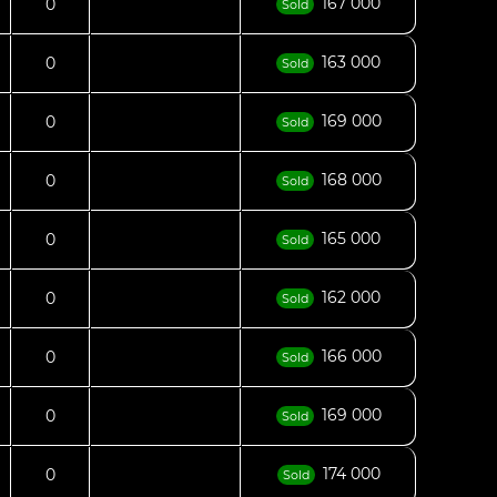
167 000
0
Sold
163 000
0
Sold
169 000
0
Sold
168 000
0
Sold
165 000
0
Sold
162 000
0
Sold
166 000
0
Sold
169 000
0
Sold
174 000
0
Sold