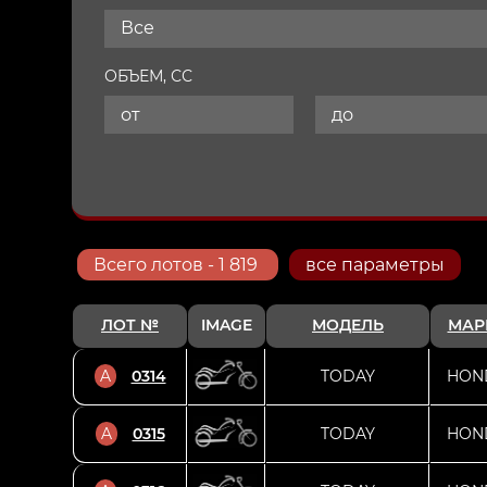
Все
ОБЪЕМ, СС
Всего
лотов
- 1 819
все параметры
ЛОТ №
IMAGE
МОДЕЛЬ
МАР
A
0314
TODAY
HON
A
0315
TODAY
HON