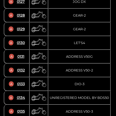
0127
A
JOG DX
0128
A
GEAR-2
0129
A
GEAR-2
0130
A
LET'S4
0131
A
ADDRESS V50G
0132
A
ADDRESS V50-2
0133
A
DIO-3
0134
A
UNREGISTERED MODEL BY BDS50
0135
A
ADDRESS V50-3