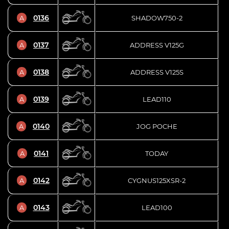
0136
A
SHADOW750-2
0137
A
ADDRESS V125G
0138
A
ADDRESS V125S
0139
A
LEAD110
0140
A
JOG POCHE
0141
A
TODAY
0142
A
CYGNUS125XSR-2
0143
A
LEAD100