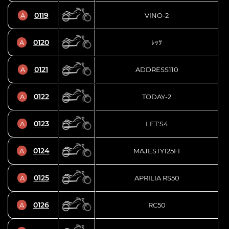
0119
A
VINO-2
0120
A
ﾚｯﾂ
0121
A
ADDRESS110
0122
A
TODAY-2
0123
A
LET'S4
0124
A
MAJESTY125FI
0125
A
APRILIA RS50
0126
A
RC50