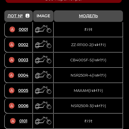
ЛОТ №
IMAGE
МОДЕЛЬ
0001
A
ｵｼﾗｾ
0002
A
ZZ-R1100-2(ｼｮﾙｲﾅｼ)
K
0003
A
CB400SF-S(ｼｮﾙｲﾅｼ)
0004
A
NSR250R-4(ｼｮﾙｲﾅｼ)
0005
A
MAXAM(ｼｮﾙｲﾅｼ)
0006
A
NSR250R-3(ｼｮﾙｲﾅｼ)
0101
A
ｵｼﾗｾ