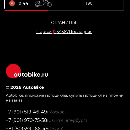
0144
A
T90
СТРАНИЦЫ:
1
Первая
2
3
4
5
6
7
Последняя
© 2026 AutoBike
Autobike:
японские мотоциклы
,
купить мотоцикл из японии
на заказ
+7 (901) 519-46-49
(Москва)
+7 (901) 970-75-38
(Санкт-Петербург)
+81 (80)359-166-45
(Токио)