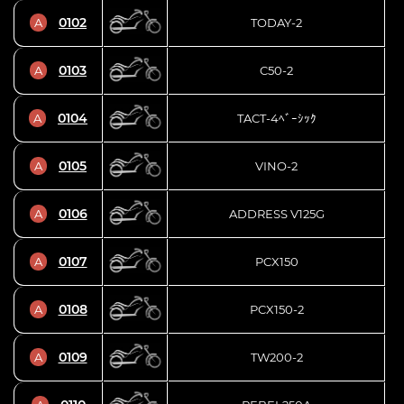
0102
A
TODAY-2
0103
A
C50-2
0104
A
TACT-4ﾍﾞｰｼｯｸ
0105
A
VINO-2
0106
A
ADDRESS V125G
0107
A
PCX150
0108
A
PCX150-2
0109
A
TW200-2